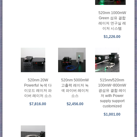
520nm 1000mW
Green 섬유 결합
레이저 연구실 레
이저 시스템
$1,226.00
520nm 20W
515nm/520nm
520nm 5000mW
Powerful 녹색 다
100mW~800mW
고출력 레이저 녹
이오드 레이저 파
광섬유 결합 레이
색 파이버 레이저
이버 레이저 소스
저 with Power
소스
supply support
$7,816.00
$2,456.00
customized
$1,001.00