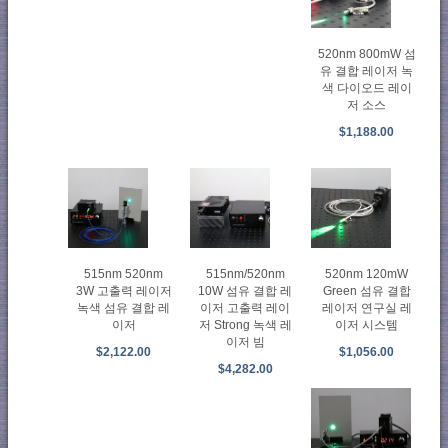
520nm 800mW 섬
유 결합 레이저 녹
색 다이오드 레이
저 소스
$1,188.00
515nm 520nm
515nm/520nm
520nm 120mW
3W 고출력 레이저
10W 섬유 결합 레
Green 섬유 결합
녹색 섬유 결합 레
이저 고출력 레이
레이저 연구실 레
이저
저 Strong 녹색 레
이저 시스템
이저 빔
$2,122.00
$1,056.00
$4,282.00