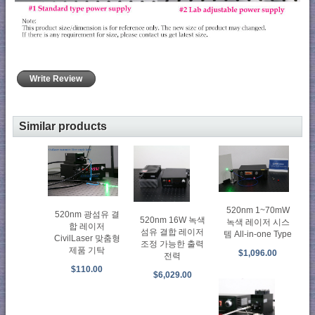
Write Review
Similar products
520nm 1~70mW
520nm 광섬유 결
520nm 16W 녹색
녹색 레이저 시스
합 레이저
섬유 결합 레이저
템 All-in-one Type
CivilLaser 맞춤형
조정 가능한 출력
제품 기탁
$1,096.00
전력
$110.00
$6,029.00