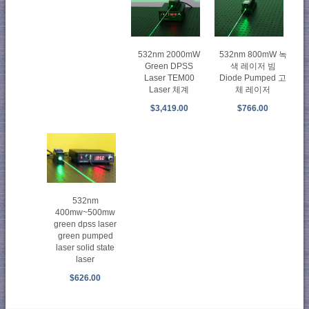
532nm 2000mW
532nm 800mW 녹
Green DPSS
색 레이저 빔
Laser TEM00
Diode Pumped 고
Laser 체계
체 레이저
$3,419.00
$766.00
532nm
400mw~500mw
green dpss laser
green pumped
laser solid state
laser
$626.00