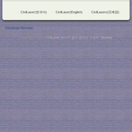
::
CivilLaser(한국어)
::
CivilLaser(English)
::
CivilLasers(日本語)
Desktop Version
Copyright © 2026
CivilLaser 레이저 공식 온라인 스토어
.
SiteMap