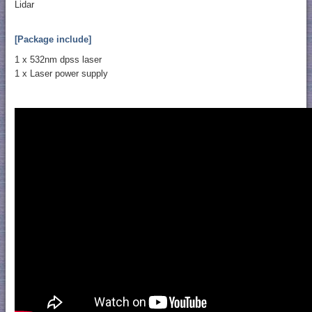
Lidar
[Package include]
1 x 532nm dpss laser
1 x Laser power supply