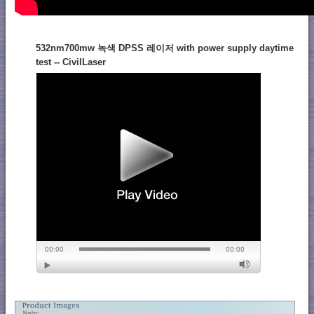
532nm700mw 녹색 DPSS 레이저 with power supply daytime
test -- CivilLaser