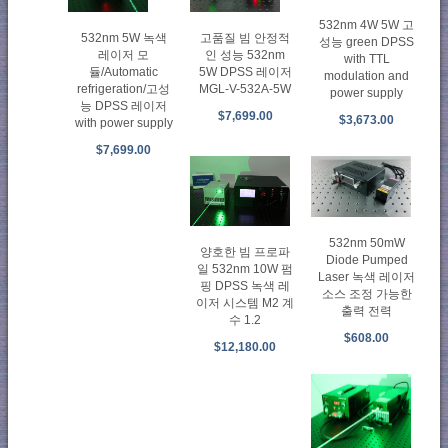
532nm 4W 5W 고
고품질 빔 안정적
532nm 5W 녹색
성능 green DPSS
인 성능 532nm
레이저 모
with TTL
5W DPSS 레이저
듈/Automatic
modulation and
MGL-V-532A-5W
refrigeration/고성
power supply
능 DPSS 레이저
$7,699.00
$3,673.00
with power supply
$7,699.00
532nm 50mW
양호한 빔 프로파
Diode Pumped
일 532nm 10W 펌
Laser 녹색 레이저
핑 DPSS 녹색 레
소스 조정 가능한
이저 시스템 M2 계
출력 전력
수 1.2
$608.00
$12,180.00