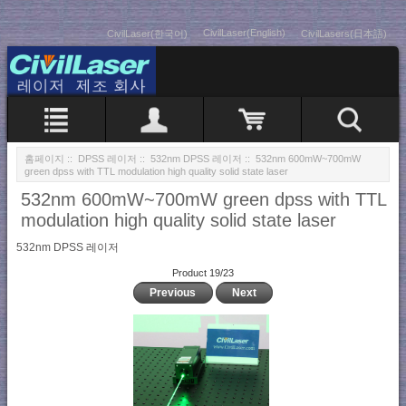
CivilLaser(English)
CivilLaser(한국어)
CivilLasers(日本語)
홈페이지
::
DPSS 레이저
::
532nm DPSS 레이저
:: 532nm 600mW~700mW
green dpss with TTL modulation high quality solid state laser
532nm 600mW~700mW green dpss with TTL
modulation high quality solid state laser
532nm DPSS 레이저
Product 19/23
Previous
Next