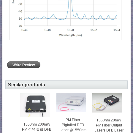
Write Review
Similar products
PM Fiber
1550nm 20mW
1550nm 200mW
Pigtailed DFB
PM Fiber Output
PM 섬유 결합 DFB
Laser @1550nm
Lasers DFB Laser