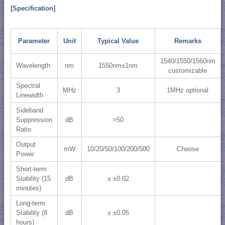
[Specification]
Parameter
Unit
Typical Value
Remarks
1540/1550/1560nm
Wavelength
nm
1550nm±1nm
customizable
Spectral
MHz
3
1MHz optional
Linewidth
Sideband
Suppression
dB
>50
Ratio
Output
mW
10/20/50/100/200/500
Choose
Power
Short-term
Stability (15
dB
≤ ±0.02
minutes)
Long-term
Stability (8
dB
≤ ±0.05
hours)