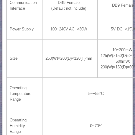
Communication
DB9 Female
DB9 Female
Interface
(Default not include)
Power Supply
100~240V AC, <30W
5V DC, <15W
10~200mW:
125(W)×150(D)×20
Size
260(W)×280(D)×120(H)mm
500mW:
200(W)×150(D)×60
Operating
Temperature
-5~+55°C
Range
Operating
0~70%
Humidity
Range