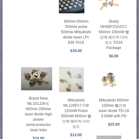
660nm 650nm
Sharp
350mw pulse
GH06P25A2CC
500mw Mitsubishi
660nm 100mW 빨
diode laser LPc
간색 레이저 다이
836 T018
오드 TO18
Package
$39.00
$6.00
Brand New
Mitsubishi
Mitsubishi 660nm
ML101J29-C
ML129F27 CW
100mw 빨간색
660nm 200mw
120mW Pulse
laser diode TO-18
laser diode high
300mW 660nm 빨
5.6MM with PD
power
간색 레이저 다이
$25.00
semiconductor
오드
laser tube
$12.00
$24.00