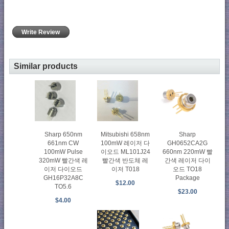
Write Review
Similar products
Sharp 650nm
Mitsubishi 658nm
Sharp
661nm CW
100mW 레이저 다
GH0652CA2G
100mW Pulse
이오드 ML101J24
660nm 220mW 빨
320mW 빨간색 레
빨간색 반도체 레
간색 레이저 다이
이저 다이오드
이저 T018
오드 TO18
GH16P32A8C
Package
$12.00
TO5.6
$23.00
$4.00