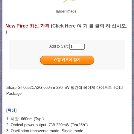
larger image
New Pirce 최신 가격
(Click Here 여 기 를 클릭 하 십시오.
)
Add to Cart:
Sharp GH0652CA2G 660nm 220mW 빨간색 레이저 다이오드 TO18
Package
[특징]
1. 파장: 660nm (Typ.)
2. Optical power output: CW 220mW (Tc=25℃)
3. Oscillation transverse mode: Single mode