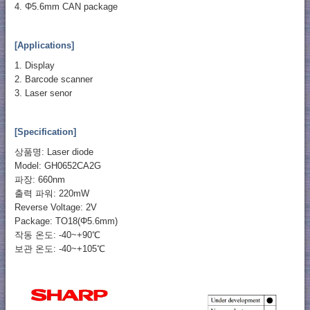
4. Φ5.6mm CAN package
[Applications]
1. Display
2. Barcode scanner
3. Laser senor
[Specification]
상품명: Laser diode
Model: GH0652CA2G
파장: 660nm
출력 파워: 220mW
Reverse Voltage: 2V
Package: TO18(Φ5.6mm)
작동 온도: -40~+90℃
보관 온도: -40~+105℃