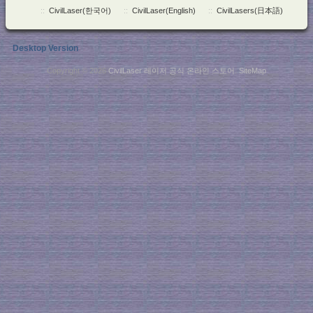
::
CivilLaser(한국어)
::
CivilLaser(English)
::
CivilLasers(日本語)
Desktop Version
Copyright © 2026
CivilLaser 레이저 공식 온라인 스토어
.
SiteMap