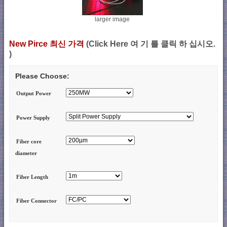
larger image
New Pirce 최신 가격
(Click Here 여 기 를 클릭 하 십시오.
)
Please Choose:
Output Power
Power Supply
Fiber core
diameter
Fiber Length
Fiber Connector