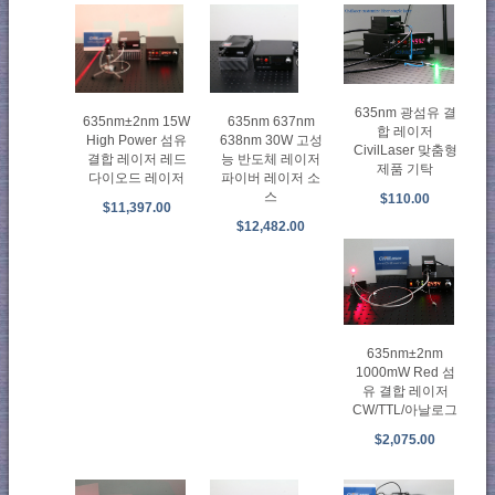
635nm 광섬유 결
635nm 637nm
635nm±2nm 15W
합 레이저
638nm 30W 고성
High Power 섬유
CivilLaser 맞춤형
능 반도체 레이저
결합 레이저 레드
제품 기탁
파이버 레이저 소
다이오드 레이저
스
$110.00
$11,397.00
$12,482.00
635nm±2nm
1000mW Red 섬
유 결합 레이저
CW/TTL/아날로그
$2,075.00