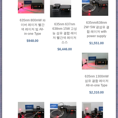
635nm 800mW 파
635nm/638nm
635nm 637nm
이버 레이저 빨간
2W~5W 광섬유 결
638nm 15W 고성
색 레이저 빔 All-
합 레이저 with
능 섬유 결합 레이
in-one Type
power supply
저 빨간색 레이저
$948.00
소스
$1,551.00
$6,446.00
635nm 1300mW
섬유 결합 레이저
All-in-one Type
$2,310.00