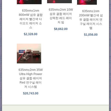
635nm±2nm 10W
635nm±1nm
635nm±1nm
섬유 결합 레이저
800mW 섬유 결합
200mW 빨간색 섬
강력한 레드 레이
레이저 빨간색 다
유 결합 레이저 연
저 빔
이오드 레이저 소
구실 레이저 시스
스
템
$8,662.00
$2,328.00
$1,056.00
635nm±2nm 35W
Ultra High Power
섬유 결합 레이저
Red 연구실 레이
저 시스템
$20,743.00