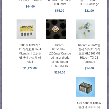
도체 레이저 Diode
ML501P73 Pulse
일 모드 Diode
1000mW
TO18 Package
$44.00
$75.00
$21.00
638nm 18W 레이
Hitachi
640nm 40mW 빨
저 다이오드 Bank
635/638nm
간색 레이저 다이
Mitsubishi 고성능
1200mW Orange
오드 HL6363MG
빨간색 반도체 레
red laser diode
Hitachi TO-18
이저
single beam
Package
HL63283HD
$1,177.00
$54.00
$230.00
QSI 638nm 15mW
빨간색 레이저 다