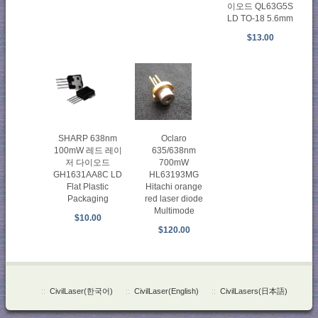
이오드 QL63G5S
LD TO-18 5.6mm
$13.00
SHARP 638nm
Oclaro
100mW 레드 레이
635/638nm
저 다이오드
700mW
GH1631AA8C LD
HL63193MG
Flat Plastic
Hitachi orange
Packaging
red laser diode
Multimode
$10.00
$120.00
::
CivilLaser(한국어)
::
CivilLaser(English)
::
CivilLasers(日本語)