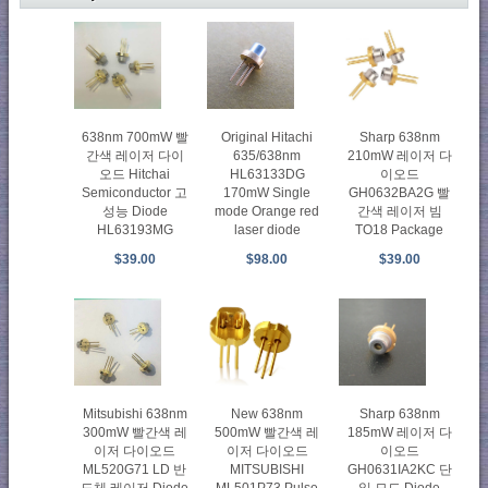
638nm 700mW 빨
Original Hitachi
Sharp 638nm
간색 레이저 다이
635/638nm
210mW 레이저 다
오드 Hitchai
HL63133DG
이오드
Semiconductor 고
170mW Single
GH0632BA2G 빨
성능 Diode
mode Orange red
간색 레이저 빔
HL63193MG
laser diode
TO18 Package
$39.00
$98.00
$39.00
Mitsubishi 638nm
New 638nm
Sharp 638nm
300mW 빨간색 레
500mW 빨간색 레
185mW 레이저 다
이저 다이오드
이저 다이오드
이오드
ML520G71 LD 반
MITSUBISHI
GH0631IA2KC 단