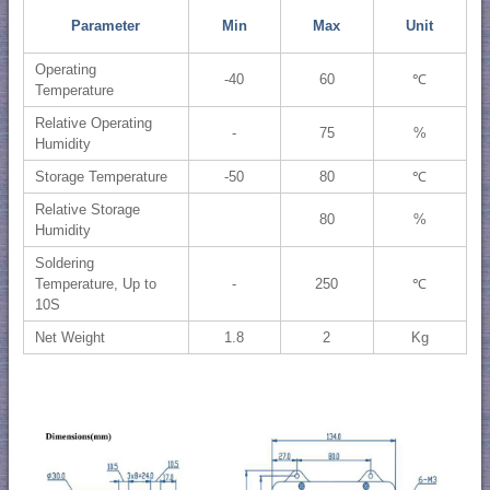
Parameter
Min
Max
Unit
Operating
-40
60
℃
Temperature
Relative Operating
-
75
%
Humidity
Storage Temperature
-50
80
℃
Relative Storage
80
%
Humidity
Soldering
Temperature, Up to
-
250
℃
10S
Net Weight
1.8
2
Kg