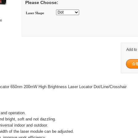
Please Choose:
Laser Shape
ge
Add to
ator 650nm 200mW High Brightness Laser Locator Dot/Line/Crosshair
 and operation.
and bright, soft and not dazzling.
niversal indoor and outdoor.
width of the laser module can be adjusted.
g, improve work efficiency.