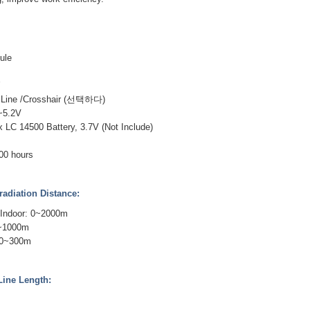
ule
W
Line /Crosshair (선택하다)
~5.2V
 14500 Battery, 3.7V (Not Include)
000 hours
diation Distance:
 Indoor: 0~2000m
0~1000m
 0~300m
ne Length: