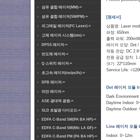
섬유 결합 레이저(MM)->
섬유 결합 레이저(SM/PM)->
[명세서]
피그테일 레이저(FC Laser)->
상품명: Laser mod
파장: 650nm
고체 레이저 시스템(nm)->
출력 파워: 200m
DPSS 레이저->
레이저 모양: Dot / 
작동 전압: DC 2.8
반도체 레이저->
전원 공급 장치: 1 x LC
Q 스위치 레이저->
크기: 22*110mm
Service Life: >12
초고속 레이저(ns/ps/fs)->
DFB 레이저->
Dot 레이저 모듈 Irra
라만 레이저->
Dark Environment
ASE 광대역 광원->
Daytime Indoor: 
Daytime Outdoor:
SLD 초발광 다이오드->
EDFA C-Band SM(PA BA HP)->
Line 레이저 모듈 Li
EDFA C-Band SM(Mic LA GF)->
Indoor: 0~12m
EDFA C-Band PM (PA BA HP)->