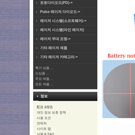
포토다이오드(PD)->
Pulse 레이저 다이오드->
레이저 시스템(소프트웨어)->
레이저 시스템(라인 레이저)
레이저 무대 조명->
기타 레이저 제품
기타 레이저 카테고리->
특가 상품 ...
신상품 ...
주요 제품 ...
모든 제품 ...
정보
配送 &报告
개인 정보 보호 정책
사용 조건
연락처
사이트 맵
상품권 FAQ