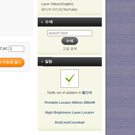
Laser Videos(English)
레이저 비디오(YouTube)
수색
 Cart:
고급 검색
알림
Notify me of updates to
빨간색
Portable Locator 650nm 200mW
High Brightness Laser Locator
Dot/Line/Crosshair