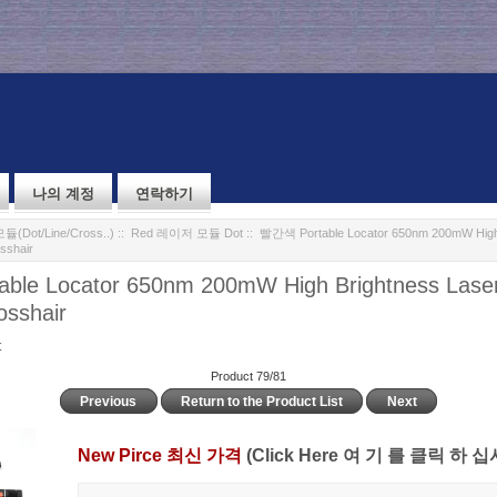
나의 계정
연락하기
Dot/Line/Cross..)
::
Red 레이저 모듈 Dot
:: 빨간색 Portable Locator 650nm 200mW High 
sshair
le Locator 650nm 200mW High Brightness Laser
osshair
t
Product 79/81
Previous
Return to the Product List
Next
New Pirce 최신 가격
(Click Here 여 기 를 클릭 하 십