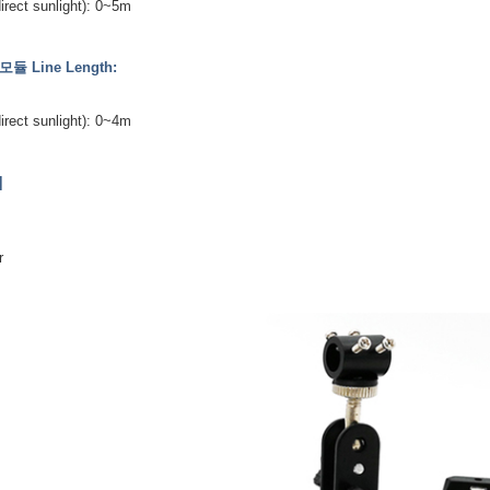
irect sunlight): 0~5m
모듈 Line Length:
irect sunlight): 0~4m
]
er