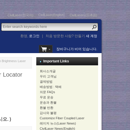
CivilLaser(English)
CivilLaser(한국어)
CivilLasers(日本語)
환영,
로그인
|
처음 방문한 사람? 만들기
새 계정
장바구니가 비어 있습니다.
Brightness Laser
Important Links
회사소개글
 Locator
우리 고객님
결제방법
배송방법 : 택배
의문 FAQs
무료 운송
운송과 환불
환불 반환
감사와 불평
Customize Fiber Coupled Laser
시오. )
레이저 뉴스(Laser News)
CivilLaser News(English)