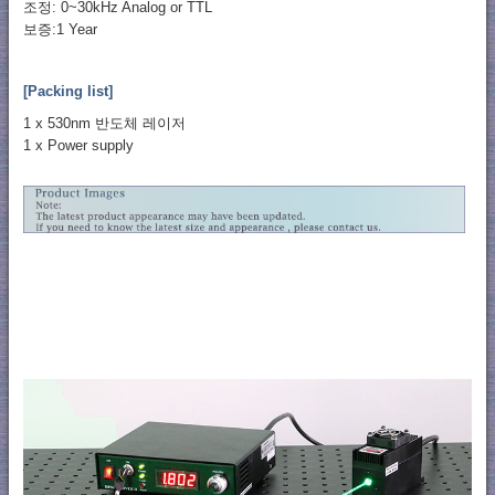
조정: 0~30kHz Analog or TTL
보증:1 Year
[Packing list]
1 x 530nm 반도체 레이저
1 x Power supply