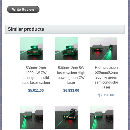
Write Review
Similar products
High precision
530nm±2nm
530nm±2nm 5W
530nm±0.5nm
4000mW CW
laser system High
900mw green
laser green solid
power green CW
semiconductor
state laser system
laser
laser
$5,011.00
$6,833.00
$2,356.00