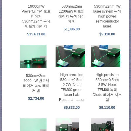
19000mW
530nm±2nm
530nm±2nm 7W
Powerful 다이오드
1200mW 반도체
laser system 녹색
레이저
레이저 녹색 레이
high power
530nm±2nm 녹색
저 빔
semiconductor
반도체 레이저
laser
$1,386.00
$15,631.00
$9,110.00
High precision
High precision
530nm±2nm
530nm±0.5nm
530nm±0.5nm
2000mW 반도체
2.7W Near
3.5W Near
레이저 녹색 레이
TEM00 green
TEM00 녹색
저 빔
laser Lab
Diode 레이저 시스
$2,734.00
Research Laser
템
$6,833.00
$9,110.00