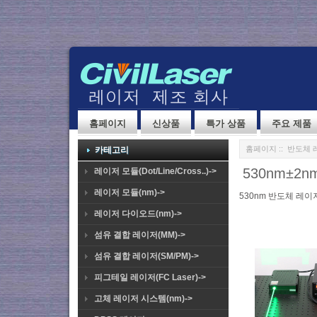
홈페이지
신상품
특가 상품
주요 제품
홈페이지
::
반도체 
카테고리
530nm±2
레이저 모듈(Dot/Line/Cross..)->
레이저 모듈(nm)->
530nm 반도체 레이
레이저 다이오드(nm)->
섬유 결합 레이저(MM)->
섬유 결합 레이저(SM/PM)->
피그테일 레이저(FC Laser)->
고체 레이저 시스템(nm)->