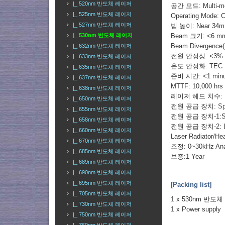
|_ 520nm 반도체 레이저
공간 모드: Multi-m
|_ 525nm 반도체 레이저
Operating Mode: 
|_ 527nm 반도체 레이저
빔 높이: Near 34
Beam 크기: <6 m
|_ 530nm 반도체 레이저
Beam Divergence(F
|_ 632nm 반도체 레이저
전원 안정성: <3% pe
|_ 633nm 반도체 레이저
온도 안정화: TEC
|_ 635nm 반도체 레이저
준비 시간: <1 minu
|_ 637nm 반도체 레이저
MTTF: 10,000 hrs
|_ 638nm 반도체 레이저
레이저 헤드 치수: Nea
|_ 650nm 반도체 레이저
전원 공급 장치:
Sp
|_ 655nm 반도체 레이저
전원 공급 장치-1:Sp
|_ 658nm 반도체 레이저
전원 공급 장치-2:
|_ 660nm 반도체 레이저
Laser Radiator/H
|_ 670nm 반도체 레이저
조정: 0~30kHz Ana
|_ 685nm 반도체 레이저
보증:1 Year
|_ 689nm 반도체 레이저
|_ 690nm 반도체 레이저
|_ 695nm 반도체 레이저
[Packing list]
|_ 705nm 반도체 레이저
1 x 530nm 반도
|_ 730nm 반도체 레이저
1 x Power supply
|_ 750nm 반도체 레이저