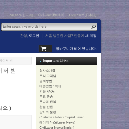
CivilLaser(English)
CivilLaser(한국어)
CivilLasers(日本語)
환영,
로그인
|
처음 방문한 사람? 만들기
새 계정
장바구니가 비어 있습니다.
색 레이저 빔
Important Links
레이저 빔
회사소개글
우리 고객님
결제방법
배송방법 : 택배
의문 FAQs
무료 운송
운송과 환불
환불 반환
시오. )
감사와 불평
Customize Fiber Coupled Laser
레이저 뉴스(Laser News)
CivilLaser News(English)