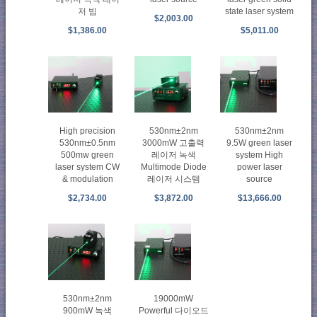
저 빔
state laser system
$2,003.00
$1,386.00
$5,011.00
High precision
530nm±2nm
530nm±2nm
530nm±0.5nm
3000mW 고출력
9.5W green laser
500mw green
레이저 녹색
system High
laser system CW
Multimode Diode
power laser
& modulation
레이저 시스템
source
$2,734.00
$3,872.00
$13,666.00
530nm±2nm
19000mW
900mW 녹색
Powerful 다이오드