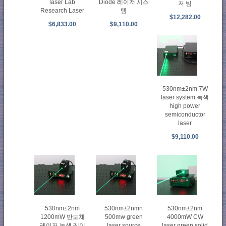
laser Lab
Diode 레이저 시스
저 빔
Research Laser
템
$12,282.00
$6,833.00
$9,110.00
530nm±2nm 7W
laser system 녹색
high power
semiconductor
laser
$9,110.00
530nm±2nm
530nm±2nmn
530nm±2nm
1200mW 반도체
500mw green
4000mW CW
레이저 녹색 레이
laser source
laser green solid