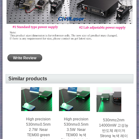
Write Review
Similar products
High precision
High precision
530nm±2nm
530nm±0.5nm
530nm±0.5nm
14000mW 고성능
2.7W Near
3.5W Near
반도체 레이저
TEM00 green
TEM00 녹색
Strong 녹색 레이