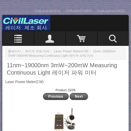
CivilLaser(English)
CivilLaser(한국어)
CivilLasers(日本語)
홈페이지
::
레이저 파워 미터
::
Laser Power Meter(CW)
:: 11nm~19000nm
3mW~200mW Measuring Continuous Light 레이저 파워 미터
11nm~19000nm 3mW~200mW Measuring
Continuous Light 레이저 파워 미터
Laser Power Meter(CW)
Product 15/26
Previous
Next