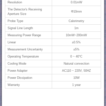
Resolution
0.01mW
The Detector's Receiving
Φ10mm
Aperture Size
Probe Type
Calorimetry
Signal Line Length
1m
Measuring Power Range
10mW~200mW
Linear
±0.5%
Measurement Uncertainty
±5%
Operating Temperature
0 ~ 40°C
Cooling Mode
Natural convection
Power Adapter
AC110 ~ 220V, 50HZ
Power Dissipation
10W
Warranty
1 year