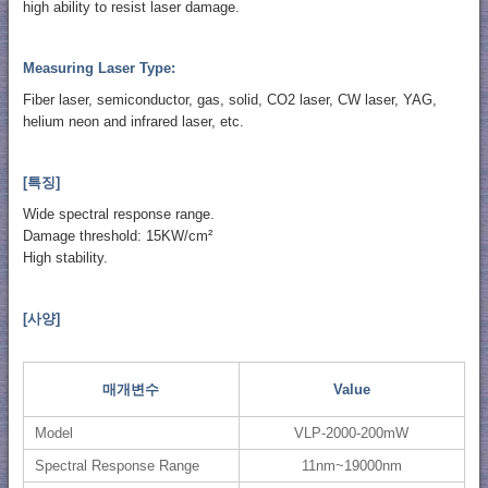
high ability to resist laser damage.
Measuring Laser Type:
Fiber laser, semiconductor, gas, solid, CO2 laser, CW laser, YAG,
helium neon and infrared laser, etc.
[특징]
Wide spectral response range.
Damage threshold: 15KW/cm²
High stability.
[사양]
매개변수
Value
Model
VLP-2000-200mW
Spectral Response Range
11nm~19000nm