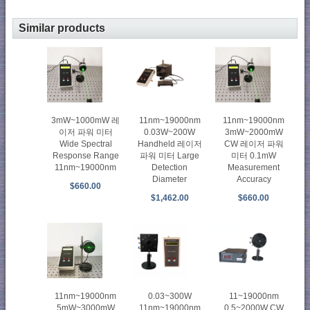
Similar products
3mW~1000mW 레
11nm~19000nm
11nm~19000nm
이저 파워 미터
0.03W~200W
3mW~2000mW
Wide Spectral
Handheld 레이저
CW 레이저 파워
Response Range
파워 미터 Large
미터 0.1mW
11nm~19000nm
Detection
Measurement
Diameter
Accuracy
$660.00
$1,462.00
$660.00
11nm~19000nm
0.03~300W
11~19000nm
5mW~3000mW
11nm~19000nm
0.5~2000W CW