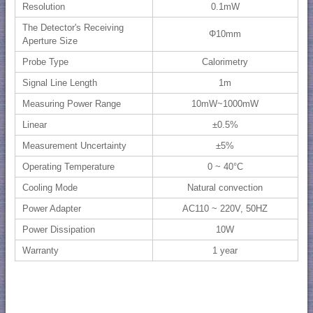
Resolution
0.1mW
The Detector's Receiving
Φ10mm
Aperture Size
Probe Type
Calorimetry
Signal Line Length
1m
Measuring Power Range
10mW~1000mW
Linear
±0.5%
Measurement Uncertainty
±5%
Operating Temperature
0 ~ 40°C
Cooling Mode
Natural convection
Power Adapter
AC110 ~ 220V, 50HZ
Power Dissipation
10W
Warranty
1 year