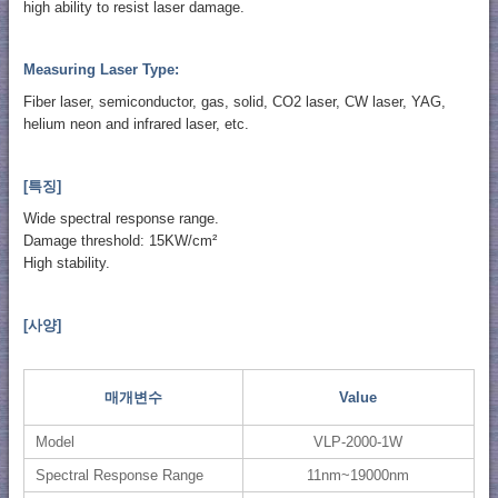
high ability to resist laser damage.
Measuring Laser Type:
Fiber laser, semiconductor, gas, solid, CO2 laser, CW laser, YAG,
helium neon and infrared laser, etc.
[특징]
Wide spectral response range.
Damage threshold: 15KW/cm²
High stability.
[사양]
매개변수
Value
Model
VLP-2000-1W
Spectral Response Range
11nm~19000nm