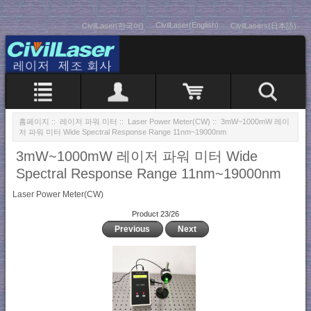
CivilLaser(English)
CivilLaser(한국어)
CivilLasers(日本語)
홈페이지
::
레이저 파워 미터
::
Laser Power Meter(CW)
:: 3mW~1000mW 레이
저 파워 미터 Wide Spectral Response Range 11nm~19000nm
3mW~1000mW 레이저 파워 미터 Wide
Spectral Response Range 11nm~19000nm
Laser Power Meter(CW)
Product 23/26
Previous
Next