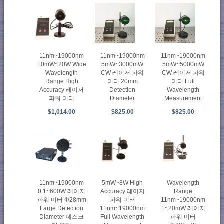
11nm~19000nm
11nm~19000nm
11nm~19000nm
10mW~20W Wide
5mW~3000mW
5mW~5000mW
Wavelength
CW 레이저 파워
CW 레이저 파워
Range High
미터 20mm
미터 Full
Accuracy 레이저
Detection
Wavelength
파워 미터
Diameter
Measurement
$1,014.00
$825.00
$825.00
11nm~19000nm
5mW~8W High
Wavelength
0.1~600W 레이저
Accuracy 레이저
Range
파워 미터 Φ28mm
파워 미터
11nm~19000nm
Large Detection
11nm~19000nm
1~20mW 레이저
Diameter 데스크
Full Wavelength
파워 미터