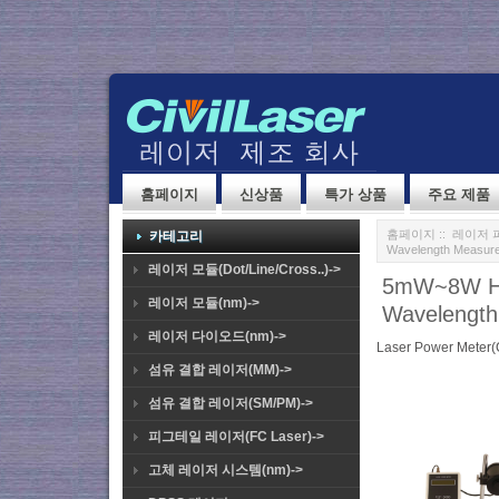
홈페이지
신상품
특가 상품
주요 제품
홈페이지
::
레이저 
카테고리
Wavelength Measur
레이저 모듈(Dot/Line/Cross..)->
5mW~8W H
레이저 모듈(nm)->
Wavelengt
레이저 다이오드(nm)->
Laser Power Meter
섬유 결합 레이저(MM)->
섬유 결합 레이저(SM/PM)->
피그테일 레이저(FC Laser)->
고체 레이저 시스템(nm)->