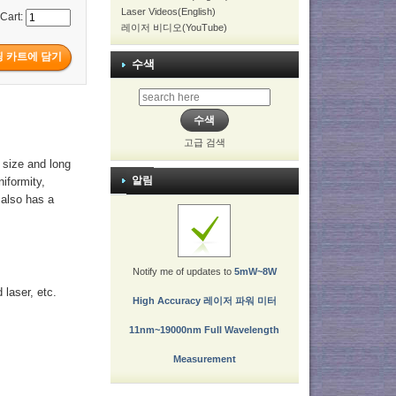
Laser Videos(English)
 Cart:
레이저 비디오(YouTube)
수색
고급 검색
 size and long
알림
niformity,
t also has a
Notify me of updates to
5mW~8W
laser, etc.
High Accuracy 레이저 파워 미터
11nm~19000nm Full Wavelength
Measurement