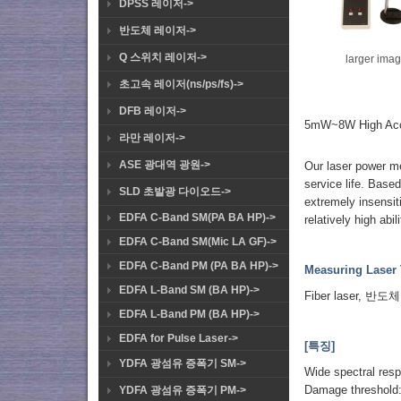
DPSS 레이저->
반도체 레이저->
Q 스위치 레이저->
larger ima
초고속 레이저(ns/ps/fs)->
DFB 레이저->
5mW~8W High Ac
라만 레이저->
ASE 광대역 광원->
Our laser power me
service life. Based
SLD 초발광 다이오드->
extremely insensiti
EDFA C-Band SM(PA BA HP)->
relatively high abi
EDFA C-Band SM(Mic LA GF)->
EDFA C-Band PM (PA BA HP)->
Measuring Laser 
EDFA L-Band SM (BA HP)->
Fiber laser, 반도체 
EDFA L-Band PM (BA HP)->
EDFA for Pulse Laser->
[특징]
YDFA 광섬유 증폭기 SM->
Wide spectral res
Damage threshold
YDFA 광섬유 증폭기 PM->