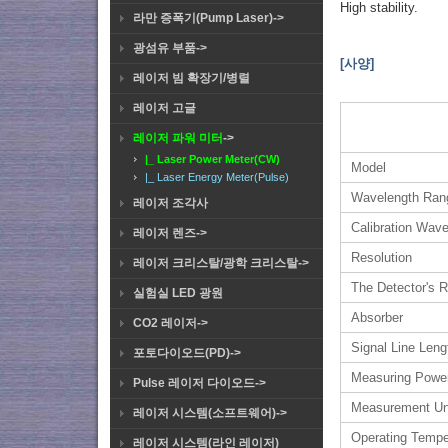
High stability.
라만 증폭기(Pump Laser)->
광섬유 부품->
[사양]
레이저 빔 확장기/병렬
레이저 고글
레이저 파워 미터
->
|_ Laser Power Meter(CW)
Model
|_ Laser Energy Meter(Pulse)
Wavelength Ran
레이저 조각사
Calibration Wave
레이저 렌즈->
Resolution
레이저 크리스탈/광학 크리스탈->
The Detector's R
실험실 LED 광원
Absorber
CO2 레이저->
Signal Line Leng
포토다이오드(PD)->
Measuring Powe
Pulse 레이저 다이오드->
Measurement Un
레이저 시스템(소프트웨어)->
Operating Tempe
레이저 시스템(라인 레이저)