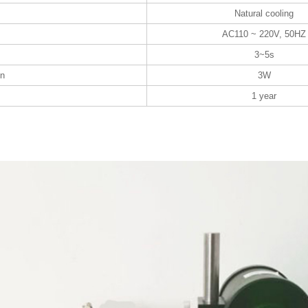
Natural cooling
AC110 ~ 220V, 50HZ
3~5s
on
3W
1 year