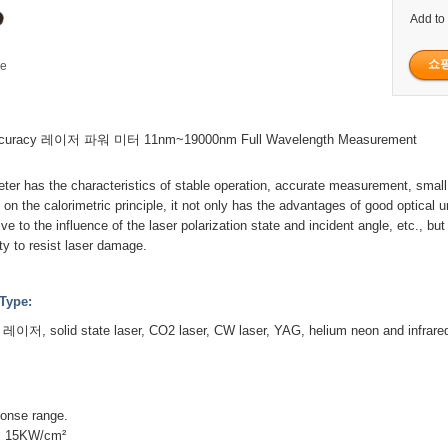
Add to
ge
curacy 레이저 파워 미터 11nm~19000nm Full Wavelength Measurement
ter has the characteristics of stable operation, accurate measurement, small
 on the calorimetric principle, it not only has the advantages of good optical u
ve to the influence of the laser polarization state and incident angle, etc., bu
lity to resist laser damage.
Type:
레이저, solid state laser, CO2 laser, CW laser, YAG, helium neon and infrared 
ponse range.
: 15KW/cm²