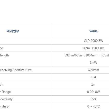
매개변수
Value
VLP-2000-8W
ge
11nm~19000nm
length
532nm/635nm/1064nm ... (Cust
1mW
eceiving Aperture Size
Φ20mm
Flat
th
1m
r Range
0.02~8W
certainty
±5%
rature
0 ~ 40°C