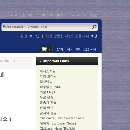
CivilLaser(English)
CivilLaser(한국어)
CivilLasers(日本語)
환영,
로그인
|
처음 방문한 사람? 만들기
새 계정
장바구니가 비어 있습니다.
0nm Full
Important Links
회사소개글
ll
우리 고객님
결제방법
배송방법 : 택배
의문 FAQs
무료 운송
운송과 환불
환불 반환
감사와 불평
Customize Fiber Coupled Laser
시오. )
레이저 뉴스(Laser News)
CivilLaser News(English)