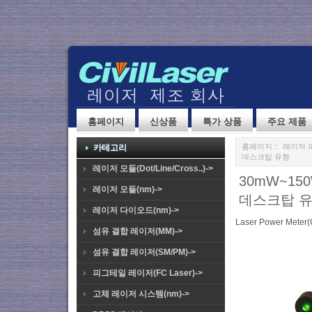
홈페이지
신상품
특가 상품
주요 제품
홈페이지
::
레이저 
카테고리
데스크탑 유형
레이저 모듈(Dot/Line/Cross..)->
30mW~150
레이저 모듈(nm)->
데스크탑 
레이저 다이오드(nm)->
Laser Power Meter
섬유 결합 레이저(MM)->
섬유 결합 레이저(SM/PM)->
피그테일 레이저(FC Laser)->
고체 레이저 시스템(nm)->