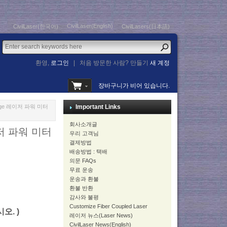
CivilLaser(English)
CivilLaser(한국어)
CivilLasers(日本語)
환영,
로그인
|
처음 방문한 사람? 만들기
새 계정
장바구니가 비어 있습니다.
Range 레이저 파워 미터
Important Links
회사소개글
레이저 파워 미터
우리 고객님
결제방법
배송방법 : 택배
의문 FAQs
무료 운송
운송과 환불
환불 반환
감사와 불평
Customize Fiber Coupled Laser
시오. )
레이저 뉴스(Laser News)
CivilLaser News(English)