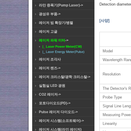
Detection diamet
라만 증폭기(Pump Laser)->
광섬유 부품->
[사양]
레이저 빔 확장기/병렬
레이저 고글
레이저 파워 미터
->
|_ Laser Power Meter(CW)
Model
|_ Laser Energy Meter(Pulse)
레이저 조각사
Wavelength Ran
레이저 렌즈->
Resolution
레이저 크리스탈/광학 크리스탈->
실험실 LED 광원
The Detector's R
CO2 레이저->
Probe Type
포토다이오드(PD)->
Signal Line Leng
Pulse 레이저 다이오드->
Measuring Powe
레이저 시스템(소프트웨어)->
Linearity
레이저 시스템(라인 레이저)