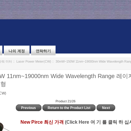
나의 계정
연락하기
파워 미터
::
Laser Power Meter(CW)
:: 30mW~150W 11nm~19000nm Wide Wavelength 
W 11nm~19000nm Wide Wavelength Range 
유형
(CW)
Product 21/26
Previous
Return to the Product List
Next
New Pirce 최신 가격
(Click Here 여 기 를 클릭 하 십