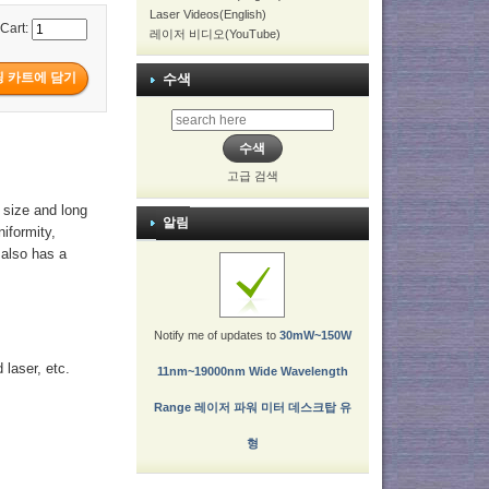
Laser Videos(English)
 Cart:
레이저 비디오(YouTube)
수색
고급 검색
 size and long
알림
niformity,
t also has a
Notify me of updates to
30mW~150W
laser, etc.
11nm~19000nm Wide Wavelength
Range 레이저 파워 미터 데스크탑 유
형