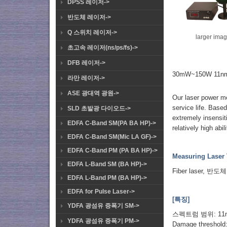
DPSS 레이저->
반도체 레이저->
Q 스위치 레이저->
larger ima
초고속 레이저(ns/ps/fs)->
DFB 레이저->
30mW~150W 11n
라만 레이저->
ASE 광대역 광원->
Our laser power me
service life. Based
SLD 초발광 다이오드->
extremely insensiti
EDFA C-Band SM(PA BA HP)->
relatively high abi
EDFA C-Band SM(Mic LA GF)->
EDFA C-Band PM (PA BA HP)->
Measuring Laser 
EDFA L-Band SM (BA HP)->
Fiber laser, 반도체 
EDFA L-Band PM (BA HP)->
EDFA for Pulse Laser->
[특징]
YDFA 광섬유 증폭기 SM->
스펙트럼 범위: 11n
YDFA 광섬유 증폭기 PM->
Damage threshold