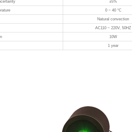
certainty
±5%
rature
0 ~ 40 °C
Natural convection
AC110 ~ 220V, 50HZ
on
10W
1 year