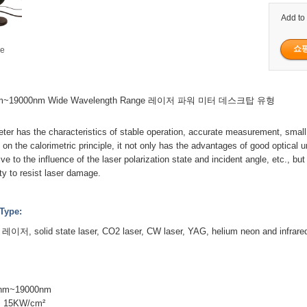
Add to
ge
m~19000nm Wide Wavelength Range 레이저 파워 미터 데스크탑 유형
ter has the characteristics of stable operation, accurate measurement, small
 on the calorimetric principle, it not only has the advantages of good optical u
ve to the influence of the laser polarization state and incident angle, etc., bu
lity to resist laser damage.
Type:
레이저, solid state laser, CO2 laser, CW laser, YAG, helium neon and infrared 
m~19000nm
: 15KW/cm²