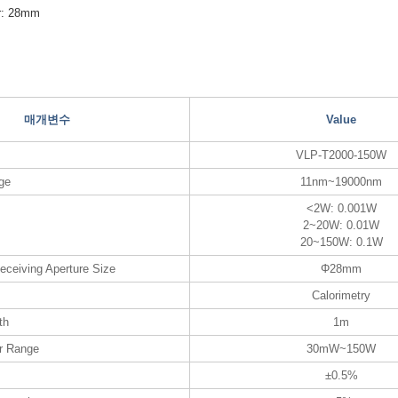
er: 28mm
매개변수
Value
VLP-T2000-150W
ge
11nm~19000nm
<2W: 0.001W
2~20W: 0.01W
20~150W: 0.1W
eceiving Aperture Size
Φ28mm
Calorimetry
th
1m
r Range
30mW~150W
±0.5%