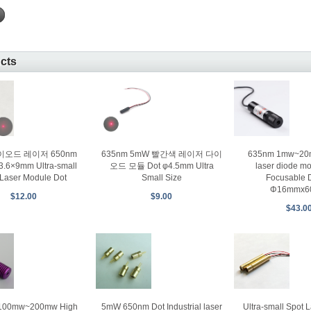
ucts
이오드 레이저 650nm
635nm 5mW 빨간색 레이저 다이
635nm 1mw~2
.6×9mm Ultra-small
오드 모듈 Dot φ4.5mm Ultra
laser diode m
 Laser Module Dot
Small Size
Focusable 
Φ16mmx6
$12.00
$9.00
$43.0
100mw~200mw High
5mW 650nm Dot Industrial laser
Ultra-small Spot