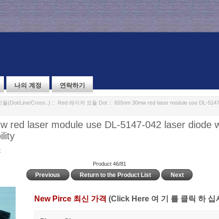
나의 계정
연락하기
Dot/Line/Cross..)
::
Red 레이저 모듈 Dot
:: 655nm 30mw red laser module use DL-5147-
 red laser module use DL-5147-042 laser diode 
lity
t
Product 46/81
Previous
Return to the Product List
Next
New Pirce 최신 가격
(Click Here 여 기 를 클릭 하 십