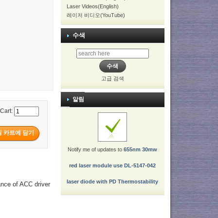
Laser Videos(English)
레이저 비디오(YouTube)
수색
고급 검색
알림
 Cart:
Notify me of updates to
655nm 30mw
red laser module use DL-5147-042
laser diode with PD Thermostability
ance of ACC driver