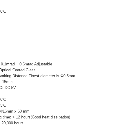
60℃
0.1mrad ~ 0.6mrad Adjustable
Optical Coated Glass
working Distance,Finest diameter is Φ0.5mm
h: 15mm
Or DC 5V
60℃
85℃
16mm x 60 mm
 time: > 12 hours(Good heat dissipation)
t 20,000 hours