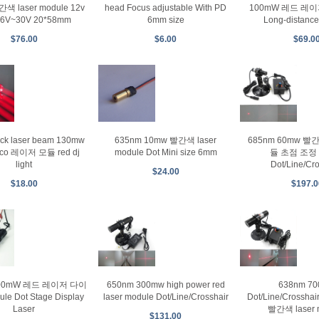
간색 laser module 12v
head Focus adjustable With PD
100mW 레드 레
r 6V~30V 20*58mm
6mm size
Long-distanc
$76.00
$6.00
$69.0
ck laser beam 130mw
635nm 10mw 빨간색 laser
685nm 60mw 빨
sco 레이저 모듈 red dj
module Dot Mini size 6mm
듈 초점 조정
light
Dot/Line/Cr
$24.00
$18.00
$197.0
200mW 레드 레이저 다이
650nm 300mw high power red
638nm 7
e Dot Stage Display
laser module Dot/Line/Crosshair
Dot/Line/Crosshai
Laser
빨간색 laser 
$131.00