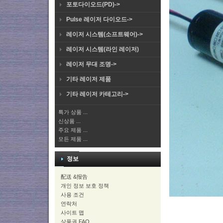
포토다이오드(PD)->
Pulse 레이저 다이오드->
레이저 시스템(소프트웨어)->
레이저 시스템(라인 레이저)
레이저 무대 조명->
기타 레이저 제품
기타 레이저 카테고리->
특가 상품 ...
신상품 ...
주요 제품 ...
모든 제품 ...
정보
配送 &报告
개인 정보 보호 정책
사용 조건
연락처
사이트 맵
상품권 FAQ