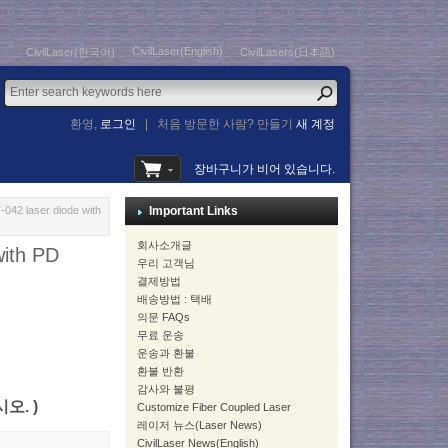
CivilLaser(English)
CivilLaser(한국어)
CivilLasers(日本語)
환영,
로그인
|
처음 방문한 사람? 만들기
새 계정
장바구니가 비어 있습니다.
042 laser diode with
Important Links
회사소개글
with PD
우리 고객님
결제방법
배송방법 : 택배
의문 FAQs
무료 운송
운송과 환불
환불 반환
감사와 불평
시오. )
Customize Fiber Coupled Laser
레이저 뉴스(Laser News)
CivilLaser News(English)