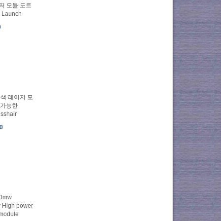
이저 모듈 도트
e Launch
0
간색 레이저 모
 가능한
osshair
0
00mw
r High power
module