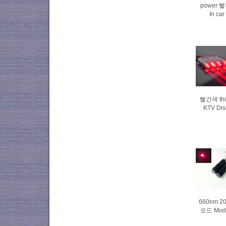
power 빨
In ca
빨간색 thi
KTV Di
660nm 
오드 Modul