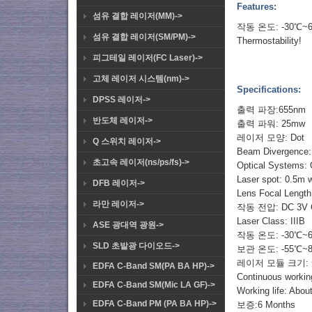
Features:
섬유 결합 레이저(MM)->
작동 온도: -30℃~
섬유 결합 레이저(SM/PM)->
Thermostability!
피그테일 레이저(FC Laser)->
고체 레이저 시스템(nm)->
Specifications:
DPSS 레이저->
출력 파장:655nm
반도체 레이저->
출력 파워: 25mw
레이저 모양: Dot
Q 스위치 레이저->
Beam Divergence: 
초고속 레이저(ns/ps/fs)->
Optical Systems: 
Laser spot: 0.5m 
DFB 레이저->
Lens Focal Lengt
라만 레이저->
작동 전압: DC 3V 
Laser Class: IIIB
ASE 광대역 광원->
작동 온도: -30℃~
SLD 초발광 다이오드->
보관 온도: -55℃~
레이저 모듈 크기: Φ
EDFA C-Band SM(PA BA HP)->
Continuous working
EDFA C-Band SM(Mic LA GF)->
Working life: Abou
EDFA C-Band PM (PA BA HP)->
보증:6 Months