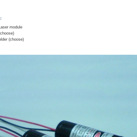
:
aser module
(choose)
er (choose)