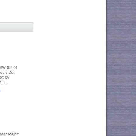
0mW 빨간색
odule Dot
DC 3V
0mm
0
 Laser 658nm