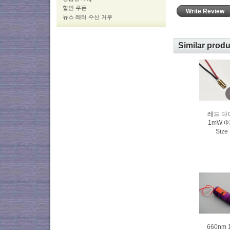
할인 쿠폰
Write Review
뉴스 레터 수신 거부
Similar prod
레드 다
1mW Φ3
Size
660nm 