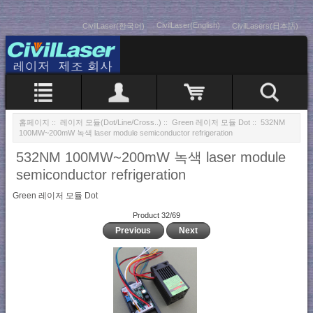
CivilLaser(English)
CivilLaser(한국어)
CivilLasers(日本語)
홈페이지
::
레이저 모듈(Dot/Line/Cross..)
::
Green 레이저 모듈 Dot
:: 532NM
100MW~200mW 녹색 laser module semiconductor refrigeration
532NM 100MW~200mW 녹색 laser module
semiconductor refrigeration
Green 레이저 모듈 Dot
Product 32/69
Previous
Next