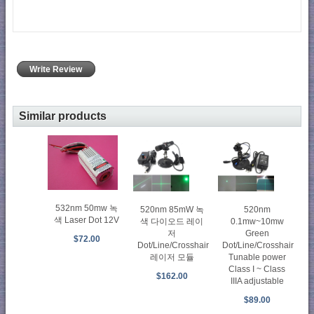
Write Review
Similar products
532nm 50mw 녹
520nm 85mW 녹
520nm
색 Laser Dot 12V
색 다이오드 레이
0.1mw~10mw
저
Green
$72.00
Dot/Line/Crosshair
Dot/Line/Crosshair
레이저 모듈
Tunable power
Class I ~ Class
$162.00
IIIA adjustable
$89.00