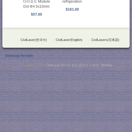
refrigeration
다이오드 Module
Dot Φ4.5x10mm
$161.00
$57.00
::
CivilLaser(한국어)
::
CivilLaser(English)
::
CivilLasers(日本語)
Desktop Version
Copyright © 2026
CivilLaser 레이저 공식 온라인 스토어
.
SiteMap