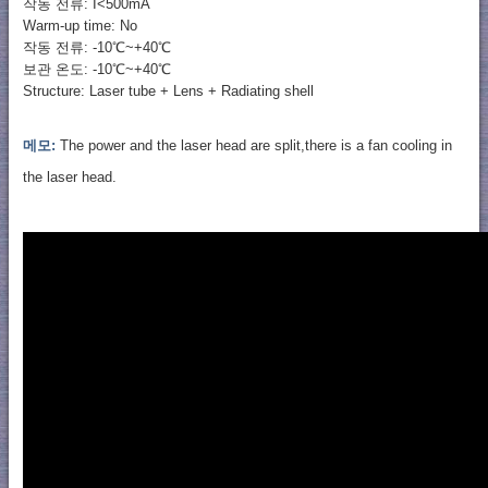
작동 전류: I<500mA
Warm-up time: No
작동 전류: -10℃~+40℃
보관 온도: -10℃~+40℃
Structure: Laser tube + Lens + Radiating shell
메모:
The power and the laser head are split,there is a fan cooling in
the laser head.