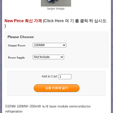
larger image
New Pirce 최신 가격
(Click Here 여 기 를 클릭 하 십시오.
)
Please Choose:
Output Power
Power Supply
Add to Cart:
532NM 100MW~200mW 녹색 laser module semiconductor
refrigeration