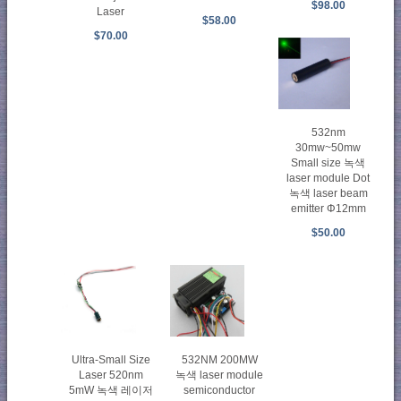
$98.00
Laser
$58.00
$70.00
532nm
30mw~50mw
Small size 녹색
laser module Dot
녹색 laser beam
emitter Φ12mm
$50.00
532NM 200MW
Ultra-Small Size
녹색 laser module
Laser 520nm
semiconductor
5mW 녹색 레이저