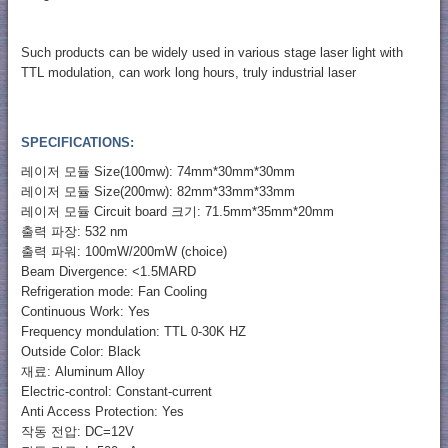
Such products can be widely used in various stage laser light with
TTL modulation, can work long hours, truly industrial laser
SPECIFICATIONS:
레이저 모듈 Size(100mw): 74mm*30mm*30mm
레이저 모듈 Size(200mw): 82mm*33mm*33mm
레이저 모듈 Circuit board 크기: 71.5mm*35mm*20mm
출력 파장: 532 nm
출력 파워: 100mW/200mW (choice)
Beam Divergence: <
1.5MARD
Refrigeration mode: Fan Cooling
Continuous Work: Yes
Frequency mondulation: TTL 0-30K HZ
Outside Color: Black
재료: Aluminum Alloy
Electric-control: Constant-current
Anti Access Protection: Yes
작동 전압: DC=12V