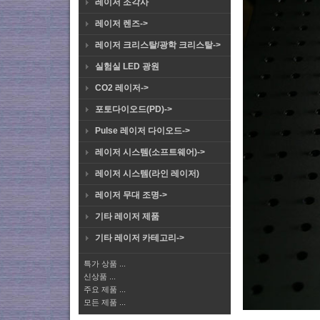
레이저 조각사
레이저 렌즈->
레이저 크리스탈/광학 크리스탈->
실험실 LED 광원
CO2 레이저->
포토다이오드(PD)->
Pulse 레이저 다이오드->
레이저 시스템(소프트웨어)->
레이저 시스템(라인 레이저)
레이저 무대 조명->
기타 레이저 제품
기타 레이저 카테고리->
특가 상품 ...
신상품 ...
주요 제품 ...
모든 제품 ...