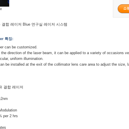
ge
섬유 결합 레이저 Blue 연구실 레이저 시스템
ser 특징:
iber can be customized.
the direction of the laser beam, it can be applied to a variety of occasions v
rcular, uniform illumination.
can be installed at the exit of the collimator lens care area to adjust the size, l
섬유 결합 레이저
.
±2nm
odulation
per 2 hrs
tes