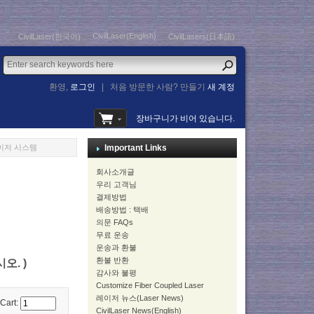
CivilLaser(English)
CivilLaser(한국어)
CivilLasers(日本語)
환영,
로그인
|
처음 방문한 사람? 만들기
새 계정
장바구니가 비어 있습니다.
 레이저 시스템
Important Links
회사소개글
우리 고객님
결제방법
배송방법 : 택배
의문 FAQs
무료 운송
운송과 환불
환불 반환
시오. )
감사와 불평
Customize Fiber Coupled Laser
레이저 뉴스(Laser News)
 Cart:
CivilLaser News(English)