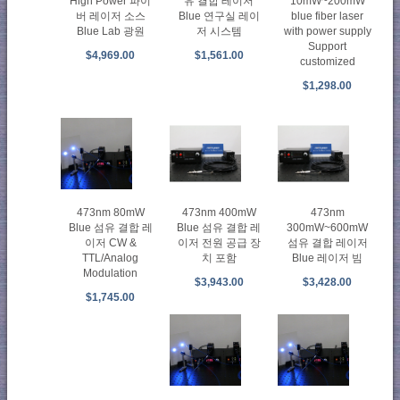
High Power 파이
유 결합 레이저
10mW~200mW
버 레이저 소스
Blue 연구실 레이
blue fiber laser
Blue Lab 광원
저 시스템
with power supply
Support
$4,969.00
$1,561.00
customized
$1,298.00
473nm 80mW
473nm 400mW
473nm
Blue 섬유 결합 레
Blue 섬유 결합 레
300mW~600mW
이저 CW &
이저 전원 공급 장
섬유 결합 레이저
TTL/Analog
치 포함
Blue 레이저 빔
Modulation
$3,943.00
$3,428.00
$1,745.00