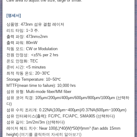
care area to adjust the size, large or small.
[명세서]
상품명: 473nm 섬유 결합 레이저
리드 타임: 1~3 주.
출력 파장: 473nm±2nm
출력 파워: 80mW
작동 모드: CW or Modulation
전원 안정성: <±5% per 2 hrs
온도 안정화: TEC
준비 시간: <5 minutes
최적 작동 온도: 20~30℃
Storage Temperature: 10~50℃
MTTF(mean time to failure): 10,000 hrs
섬유 유형: Multi-mode fiber/MM fiber
섬유 코어 직경: 105μm/200μm/400μm/600μm/800μm/1000μm (선택하
다)
섬유 수치 조리개: 0.22NA(100μm~400μm)/0.37NA(600μm~1000μm)
섬유 인터페이스(출력): FC/PC, FC/APC, SMA905 (선택하다)
섬유 길이: 1m/2m/3m (선택하다)
레이저 헤드 치수: Near 100(L)*40(W)*50(H)mm³ (fan adds 15mm
height)
(여기를 클릭하여 자세히 알아보기)