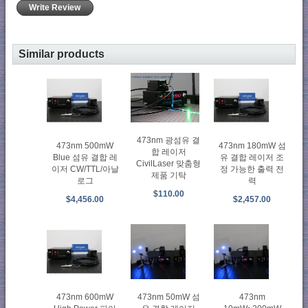
Write Review
Similar products
473nm 광섬유 결
473nm 500mW
473nm 180mW 섬
합 레이저
Blue 섬유 결합 레
유 결합 레이저 조
CivilLaser 맞춤형
이저 CW/TTL/아날
정 가능한 출력 전
제품 기탁
로그
력
$110.00
$4,456.00
$2,457.00
473nm 600mW
473nm 50mW 섬
473nm