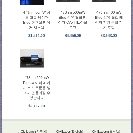
473nm 50mW 섬
473nm 500mW
473nm 400mW
유 결합 레이저
Blue 섬유 결합 레
Blue 섬유 결합 레
Blue 연구실 레이
이저 CW/TTL/아날
이저 전원 공급 장
저 시스템
로그
치 포함
$1,561.00
$4,456.00
$3,943.00
473nm 200mW
Blue 파이버 레이
저 소스 주문을 받
아서 만들어질 수
있습니다
$2,712.00
::
CivilLaser(한국어)
::
CivilLaser(English)
::
CivilLasers(日本語)