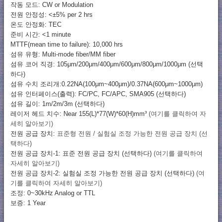
작동 모드: CW or Modulation
전원 안정성: <±5% per 2 hrs
온도 안정화: TEC
준비 시간: <1 minute
MTTF(mean time to failure): 10,000 hrs
섬유 유형: Multi-mode fiber/MM fiber
섬유 코어 직경: 105μm/200μm/400μm/600μm/800μm/1000μm (선택
하다)
섬유 수치 조리개:0.22NA(100μm~400μm)/0.37NA(600μm~1000μm)
섬유 인터페이스(출력): FC/PC, FC/APC, SMA905 (선택하다)
섬유 길이: 1m/2m/3m (선택하다)
레이저 헤드 치수: Near 155(L)*77(W)*60(H)mm³
(여기를 클릭하여 자
세히 알아보기)
전원 공급 장치:
표준형 전원 / 실험실 조정 가능한 전원 공급 장치 (선
택하다)
전원 공급 장치-1: 표준 전원 공급 장치 (선택하다)
(여기를 클릭하여
자세히 알아보기)
전원 공급 장치-2: 실험실 조정 가능한 전원 공급 장치 (선택하다)
(여
기를 클릭하여 자세히 알아보기)
조정: 0~30kHz Analog or TTL
보증: 1 Year