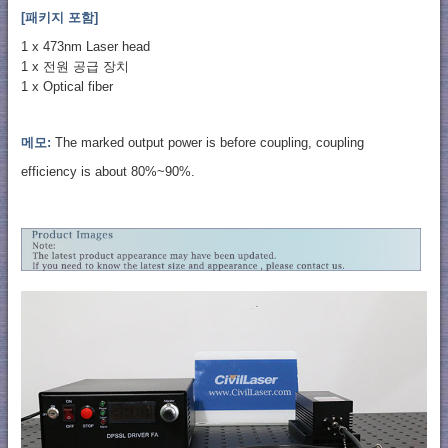
[패키지 포함]
1 x 473nm Laser head
1 x 전원 공급 장치
1 x Optical fiber
메모:
The marked output power is before coupling, coupling
efficiency is about 80%~90%.