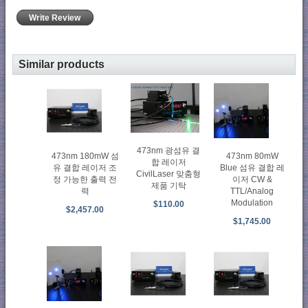
Write Review
Similar products
473nm 광섬유 결
473nm 180mW 섬
473nm 80mW
합 레이저
유 결합 레이저 조
Blue 섬유 결합 레
CivilLaser 맞춤형
정 가능한 출력 전
이저 CW &
제품 기탁
력
TTL/Analog
Modulation
$110.00
$2,457.00
$1,745.00