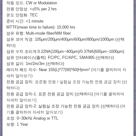
작동 모드: CW or Modulation
전원 안정성: <±5% per 2 hrs
온도 안정화: TEC
준비 시간: <1 minute
MTTF(mean time to failure): 10,000 hrs
섬유 유형: Multi-mode fiber/MM fiber
섬유 코어 직경: 105μm/200μm/400μm/600μm/800μm/1000μm (선택
하다)
섬유 수치 조리개:0.22NA(100μm~400μm)/0.37NA(600μm~1000μm)
섬유 인터페이스(출력): FC/PC, FC/APC, SMA905 (선택하다)
섬유 길이: 1m/2m/3m (선택하다)
레이저 헤드 치수: Near 155(L)*77(W)*60(H)mm³
(여기를 클릭하여 자
세히 알아보기)
전원 공급 장치:
표준형 전원 / 실험실 조정 가능한 전원 공급 장치 (선
택하다)
전원 공급 장치-1: 표준 전원 공급 장치 (선택하다)
(여기를 클릭하여
자세히 알아보기)
전원 공급 장치-2: 실험실 조정 가능한 전원 공급 장치 (선택하다)
(여
기를 클릭하여 자세히 알아보기)
조정: 0~30kHz Analog or TTL
보증: 1 Year