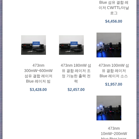
Blue 섬유 결합 레
이저 CW/TTL/아날
로그
$4,456.00
473nm
473nm 180mW 섬
473nm 100mW 섬
300mW~600mW
유 결합 레이저 조
유 결합 레이저
섬유 결합 레이저
정 가능한 출력 전
Blue 레이저 소스
Blue 레이저 빔
력
$1,957.00
$3,428.00
$2,457.00
473nm
10mW~200mW
blue fiber laser