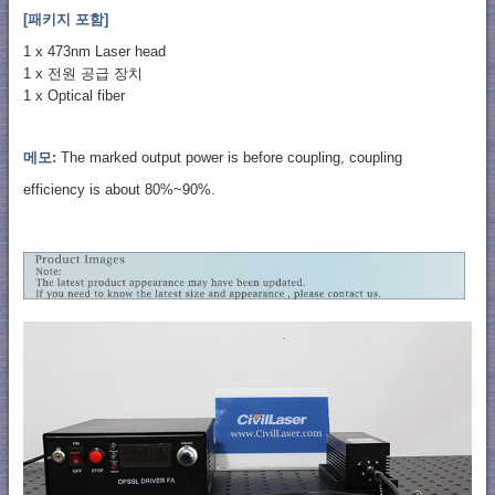
[패키지 포함]
1 x 473nm Laser head
1 x 전원 공급 장치
1 x Optical fiber
메모:
The marked output power is before coupling, coupling
efficiency is about 80%~90%.