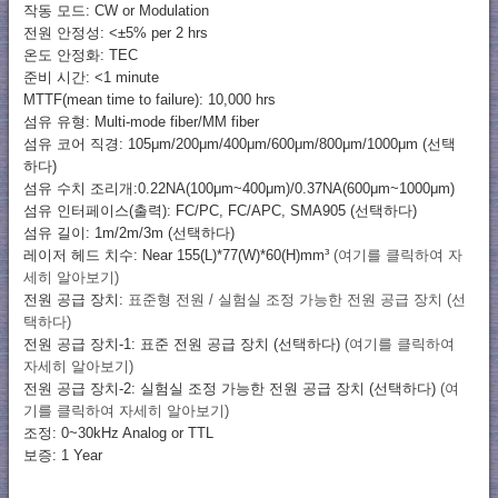
작동 모드: CW or Modulation
전원 안정성: <±5% per 2 hrs
온도 안정화: TEC
준비 시간: <1 minute
MTTF(mean time to failure): 10,000 hrs
섬유 유형: Multi-mode fiber/MM fiber
섬유 코어 직경: 105μm/200μm/400μm/600μm/800μm/1000μm (선택
하다)
섬유 수치 조리개:0.22NA(100μm~400μm)/0.37NA(600μm~1000μm)
섬유 인터페이스(출력): FC/PC, FC/APC, SMA905 (선택하다)
섬유 길이: 1m/2m/3m (선택하다)
레이저 헤드 치수: Near 155(L)*77(W)*60(H)mm³
(여기를 클릭하여 자
세히 알아보기)
전원 공급 장치:
표준형 전원 / 실험실 조정 가능한 전원 공급 장치 (선
택하다)
전원 공급 장치-1: 표준 전원 공급 장치 (선택하다)
(여기를 클릭하여
자세히 알아보기)
전원 공급 장치-2: 실험실 조정 가능한 전원 공급 장치 (선택하다)
(여
기를 클릭하여 자세히 알아보기)
조정: 0~30kHz Analog or TTL
보증: 1 Year