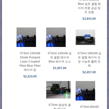
Blue 섬유 결합 레
이저 전원 공급 장
치 포함
$3,943.00
473nm 150mW
473nm 100mW 섬
473nm 180mW 섬
Diode Pumped
유 결합 레이저
유 결합 레이저 조
Laser Coupled
Blue 레이저 소스
정 가능한 출력 전
Fiber Blue Fiber
력
$1,957.00
레이저 빔
$2,457.00
$2,224.00
473nm 광섬유 결
473nm 80mW
합 레이저