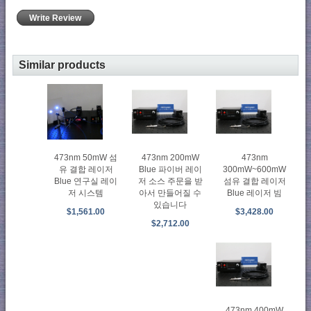
Write Review
Similar products
473nm 50mW 섬
473nm 200mW
473nm
유 결합 레이저
Blue 파이버 레이
300mW~600mW
Blue 연구실 레이
저 소스 주문을 받
섬유 결합 레이저
저 시스템
아서 만들어질 수
Blue 레이저 빔
있습니다
$1,561.00
$3,428.00
$2,712.00
473nm 400mW