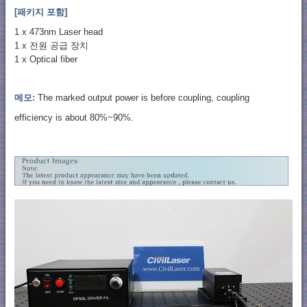
[패키지 포함]
1 x 473nm Laser head
1 x 전원 공급 장치
1 x Optical fiber
메모:
The marked output power is before coupling, coupling
efficiency is about 80%~90%.