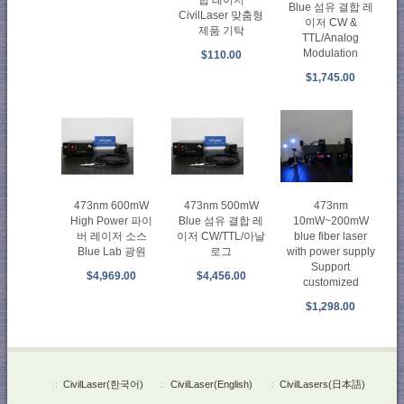
Blue 섬유 결합 레
CivilLaser 맞춤형
이저 CW &
제품 기탁
TTL/Analog
Modulation
$110.00
$1,745.00
473nm 600mW
473nm 500mW
473nm
High Power 파이
Blue 섬유 결합 레
10mW~200mW
버 레이저 소스
이저 CW/TTL/아날
blue fiber laser
Blue Lab 광원
로그
with power supply
Support
$4,969.00
$4,456.00
customized
$1,298.00
::
CivilLaser(한국어)
::
CivilLaser(English)
::
CivilLasers(日本語)