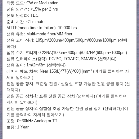
작동 모드: CW or Modulation
전원 안정성: <±5% per 2 hrs
온도 안정화: TEC
준비 시간: <1 minute
MTTF(mean time to failure): 10,000 hrs
섬유 유형: Multi-mode fiber/MM fiber
섬유 코어 직경: 105μm/200μm/400μm/600μm/800μm/1000μm (선택
하다)
섬유 수치 조리개:0.22NA(100μm~400μm)/0.37NA(600μm~1000μm)
섬유 인터페이스(출력): FC/PC, FC/APC, SMA905 (선택하다)
섬유 길이: 1m/2m/3m (선택하다)
레이저 헤드 치수: Near 155(L)*77(W)*60(H)mm³
(여기를 클릭하여 자
세히 알아보기)
전원 공급 장치:
표준형 전원 / 실험실 조정 가능한 전원 공급 장치 (선
택하다)
전원 공급 장치-1: 표준 전원 공급 장치 (선택하다)
(여기를 클릭하여
자세히 알아보기)
전원 공급 장치-2: 실험실 조정 가능한 전원 공급 장치 (선택하다)
(여
기를 클릭하여 자세히 알아보기)
조정: 0~30kHz Analog or TTL
보증: 1 Year