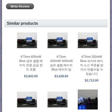
Write Review
Similar products
473nm 400mW
473nm
473nm 200mW
Blue 섬유 결합 레
300mW~600mW
Blue 파이버 레이
이저 전원 공급 장
섬유 결합 레이저
저 소스 주문을 받
치 포함
Blue 레이저 빔
아서 만들어질 수
있습니다
$3,943.00
$3,428.00
$2,712.00