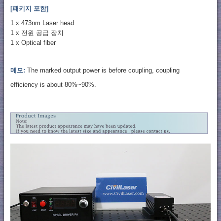
[패키지 포함]
1 x 473nm Laser head
1 x 전원 공급 장치
1 x Optical fiber
메모:
The marked output power is before coupling, coupling
efficiency is about 80%~90%.