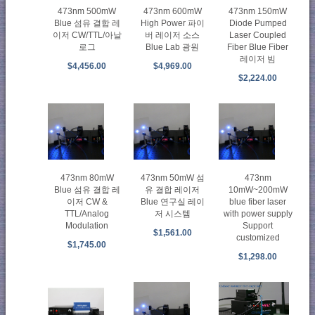
473nm 500mW
473nm 600mW
473nm 150mW
Blue 섬유 결합 레
High Power 파이
Diode Pumped
이저 CW/TTL/아날
버 레이저 소스
Laser Coupled
로그
Blue Lab 광원
Fiber Blue Fiber
레이저 빔
$4,456.00
$4,969.00
$2,224.00
473nm 80mW
473nm 50mW 섬
473nm
Blue 섬유 결합 레
유 결합 레이저
10mW~200mW
이저 CW &
Blue 연구실 레이
blue fiber laser
TTL/Analog
저 시스템
with power supply
Modulation
Support
$1,561.00
customized
$1,745.00
$1,298.00