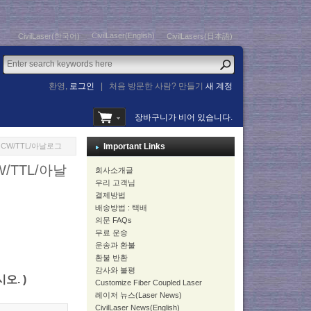
CivilLaser(English)
CivilLaser(한국어)
CivilLasers(日本語)
환영,
로그인
|
처음 방문한 사람? 만들기
새 계정
장바구니가 비어 있습니다.
 CW/TTL/아날로그
Important Links
/TTL/아날
회사소개글
우리 고객님
결제방법
배송방법 : 택배
의문 FAQs
무료 운송
운송과 환불
환불 반환
감사와 불평
시오. )
Customize Fiber Coupled Laser
레이저 뉴스(Laser News)
CivilLaser News(English)