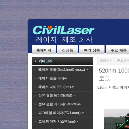
홈페이지
신상품
특가 상품
주요 제품
홈페이지
::
반도체 
카테고리
520nm 1
레이저 모듈(Dot/Line/Cross..)->
로그
레이저 모듈(nm)->
레이저 다이오드(nm)->
520nm 반도체 레이
섬유 결합 레이저(MM)->
섬유 결합 레이저(SM/PM)->
피그테일 레이저(FC Laser)->
고체 레이저 시스템(nm)->