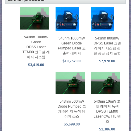
543nm 100mW
543nm 1000mW
543nm 800mW
Green
Green Diode
DPSS Laser 그린
DPSS Laser
Pumped Laser 고
레이저 시스템 전
TEM00 연구실 레
출력 레이저
원 공급 장치 포함
이저 시스템
$10,257.00
$7,978.00
$3,419.00
543nm 500mW
543nm 10mW 고
Diode Pumped 고
체 레이저 녹색
체 레이저 녹색 레
DPSS TEM00
이저 소스
Laser CW/TTL 변
조
$5,699.00
$1,386.00