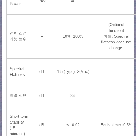
mW
40
Power
(Optional
function)
전력 조정
--
10%~100%
메모: Spectral
가능 범위
flatness does not
change.
Spectral
dB
1.5 (Type), 2(Max)
Flatness
출력 절연
dB
>35
Short-term
Stability
dB
≤ ±0.02
Equivalent≤±0.5%
(15
minutes)