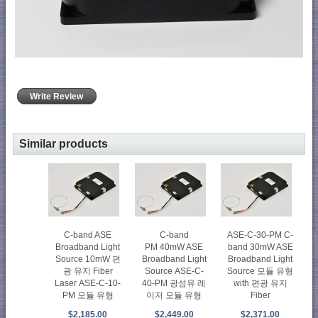
Write Review
Similar products
C-band ASE
C-band
ASE-C-30-PM C-
Broadband Light
PM 40mW ASE
band 30mW ASE
Source 10mW 편
Broadband Light
Broadband Light
광 유지 Fiber
Source ASE-C-
Source 모듈 유형
Laser ASE-C-10-
40-PM 광섬유 레
with 편광 유지
PM 모듈 유형
이저 모듈 유형
Fiber
$2,185.00
$2,449.00
$2,371.00