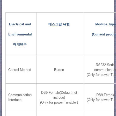
Electrical and
데스크탑 유형
Module Type
Environmental
(Current produ
매개변수
RS232 Serial
Control Method
Button
communicatio
(Only for power Tun
DB9 Female(Default not
Communication
DB9 Female
include)
Interface
(Only for power Tun
(Only for power Tunable )