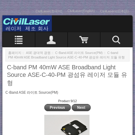
CivilLaser(English)
CivilLaser(한국어)
CivilLasers(日本語)
홈페이지
::
ASE 광대역 광원
::
C-Band ASE 라이트 Source(PM)
:: C-band
PM 40mW ASE Broadband Light Source ASE-C-40-PM 광섬유 레이저 모듈 유형
C-band PM 40mW ASE Broadband Light
Source ASE-C-40-PM 광섬유 레이저 모듈 유
형
C-Band ASE 라이트 Source(PM)
Product 9/12
Previous
Next