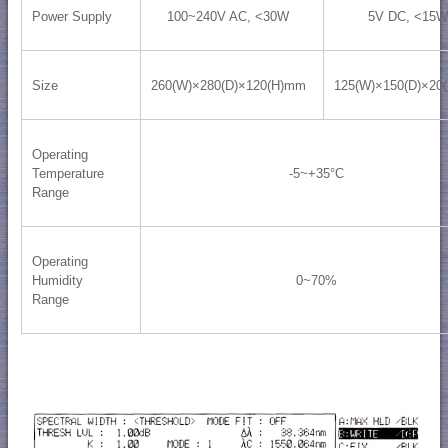
Power Supply
100~240V AC, <30W
5V DC, <15W
Size
260(W)×280(D)×120(H)mm
125(W)×150(D)×20
Operating
Temperature
-5~+35°C
Range
Operating
Humidity
0~70%
Range