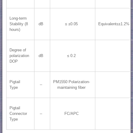
Long-term
Stability (8
dB
≤ ±0.05
Equivalent≤±1.2%
hours)
Degree of
polarization
dB
≤ 0.2
DOP
Pigtail
PM1550 Polarization-
--
Type
maintaining fiber
Pigtail
Connector
--
FC/APC
Type