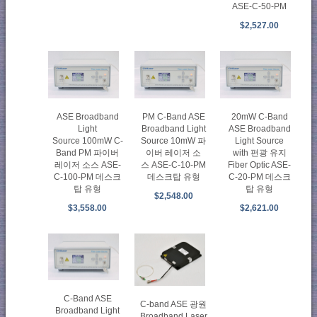
ASE-C-50-PM
$2,527.00
ASE Broadband
PM C-Band ASE
20mW C-Band
Light
Broadband Light
ASE Broadband
Source 100mW C-
Source 10mW 파
Light Source
Band PM 파이버
이버 레이저 소
with 편광 유지
레이저 소스 ASE-
스 ASE-C-10-PM
Fiber Optic ASE-
C-100-PM 데스크
데스크탑 유형
C-20-PM 데스크
탑 유형
탑 유형
$2,548.00
$3,558.00
$2,621.00
C-Band ASE
C-band ASE 광원
Broadband Light
Broadband Laser