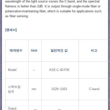
wavelength of the light source covers the C-band, and the spectral
flatness is better than 2dB. It is output through single-mode fiber or
polarization-maintaining fiber, which is suitable for applications such
as fiber sensing.
[명세서]
매개변수
Unit
일반적인 값
비고
Model
--
ASE-C-40-PM
스펙트럼
nm
1528~1563
C-band
범위
Ouput