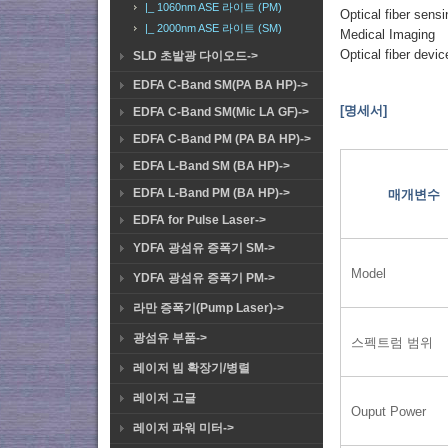
|_ 1060nm ASE 라이트 (PM)
Optical fiber sensi
|_ 2000nm ASE 라이트 (SM)
Medical Imaging
Optical fiber devic
SLD 초발광 다이오드->
EDFA C-Band SM(PA BA HP)->
[명세서]
EDFA C-Band SM(Mic LA GF)->
EDFA C-Band PM (PA BA HP)->
EDFA L-Band SM (BA HP)->
EDFA L-Band PM (BA HP)->
매개변수
EDFA for Pulse Laser->
YDFA 광섬유 증폭기 SM->
Model
YDFA 광섬유 증폭기 PM->
라만 증폭기(Pump Laser)->
광섬유 부품->
스펙트럼 범위
레이저 빔 확장기/병렬
레이저 고글
Ouput Power
레이저 파워 미터->