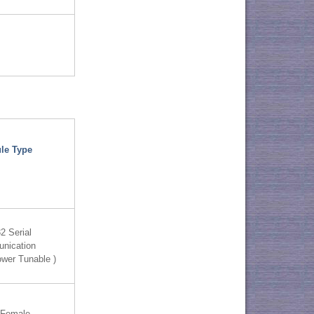
le Type
2 Serial
nication
ower Tunable )
Female