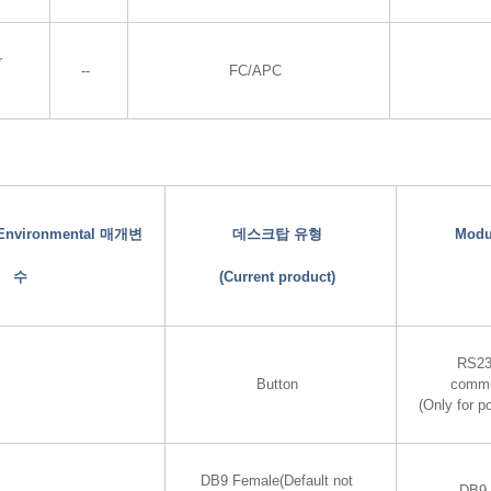
r
--
FC/APC
d Environmental 매개변
데스크탑 유형
Modu
수
(Current product)
RS23
Button
commu
(Only for p
DB9 Female(Default not
DB9 