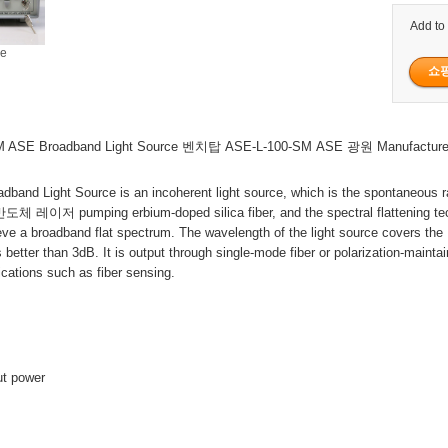
Add to
ge
 ASE Broadband Light Source 벤치탑 ASE-L-100-SM ASE 광원 Manufacture
dband Light Source is an incoherent light source, which is the spontaneous r
반도체 레이저 pumping erbium-doped silica fiber, and the spectral flattening te
eve a broadband flat spectrum. The wavelength of the light source covers the
s better than 3dB. It is output through single-mode fiber or polarization-maintai
lications such as fiber sensing.
ut power