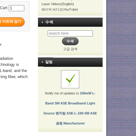
Laser Videos(English)
 Cart:
레이저 비디오(YouTube)
수색
r
고급 검색
adiation
알림
chnology is
 L-band, and the
ning fiber, which
Notify me of updates to
100mW L-
Band SM ASE Broadband Light
Source 벤치탑 ASE-L-100-SM ASE
광원 Manufacturer