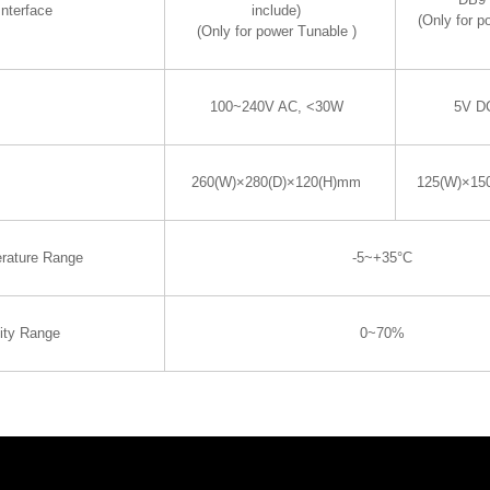
nterface
include)
(Only for p
(Only for power Tunable )
100~240V AC, <30W
5V D
260(W)×280(D)×120(H)mm
125(W)×15
rature Range
-5~+35°C
ity Range
0~70%