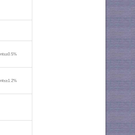
ent≤±0.5%
ent≤±1.2%