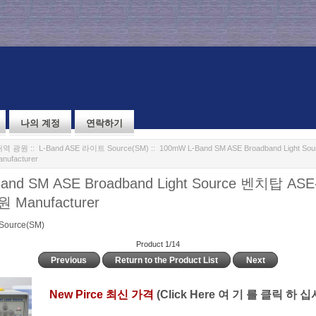
나의 계정
연락하기
대역 광원
::
L-Band ASE 라이트 Source(SM)
:: 100mW L-Band SM ASE Broadband Light S
ufacturer
and SM ASE Broadband Light Source 벤치탑 ASE-
 Manufacturer
Source(SM)
Product 1/14
Previous
Return to the Product List
Next
New Pirce 최신 가격
(Click Here 여 기 를 클릭 하 십