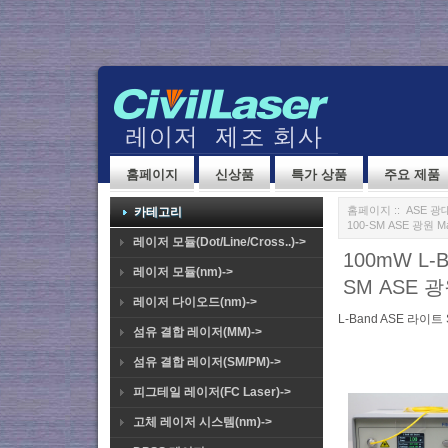
홈페이지
신상품
특가 상품
주요 제품
홈페이지
::
ASE 광
카테고리
100-SM ASE 광원 Man
레이저 모듈(Dot/Line/Cross..)->
100mW L-B
레이저 모듈(nm)->
SM ASE 광원
레이저 다이오드(nm)->
L-Band ASE 라이트 
섬유 결합 레이저(MM)->
섬유 결합 레이저(SM/PM)->
피그테일 레이저(FC Laser)->
고체 레이저 시스템(nm)->