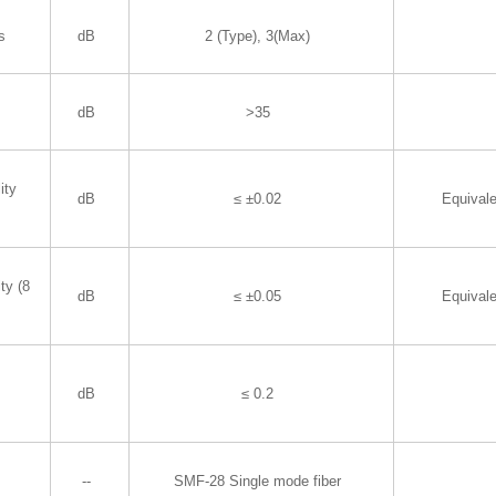
s
dB
2 (Type), 3(Max)
dB
>35
ity
dB
≤ ±0.02
Equival
ty (8
dB
≤ ±0.05
Equival
dB
≤ 0.2
P
--
SMF-28 Single mode fiber