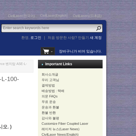
CivilLaser(English)
CivilLaser(한국어)
CivilLasers(日本語)
환영,
로그인
|
처음 방문한 사람? 만들기
새 계정
장바구니가 비어 있습니다.
ource 벤치탑 ASE-L-
Important Links
회사소개글
L-100-
우리 고객님
결제방법
배송방법 : 택배
의문 FAQs
무료 운송
운송과 환불
환불 반환
감사와 불평
Customize Fiber Coupled Laser
시오. )
레이저 뉴스(Laser News)
CivilLaser News(English)