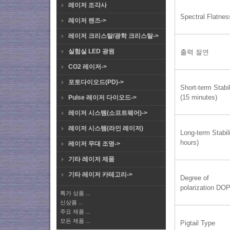
레이저 조각사
Spectral Flatnes
레이저 렌즈->
레이저 크리스탈/광학 크리스탈->
실험실 LED 광원
출력 절연
CO2 레이저->
포토다이오드(PD)->
Short-term Stabil
(15 minutes)
Pulse 레이저 다이오드->
레이저 시스템(소프트웨어)->
레이저 시스템(라인 레이저)
Long-term Stabili
hours)
레이저 무대 조명->
기타 레이저 제품
기타 레이저 카테고리->
Degree of
polarization DO
특가 상품 ...
신상품 ...
주요 제품 ...
모든 제품 ...
Pigtail Type