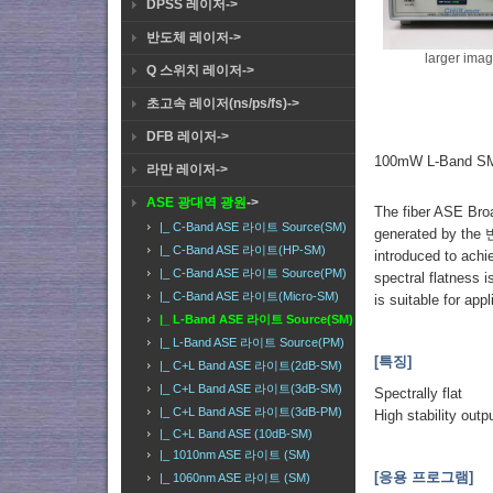
DPSS 레이저->
반도체 레이저->
larger ima
Q 스위치 레이저->
초고속 레이저(ns/ps/fs)->
DFB 레이저->
100mW L-Band SM
라만 레이저->
ASE 광대역 광원
->
The fiber ASE Broa
|_ C-Band ASE 라이트 Source(SM)
generated by the 
|_ C-Band ASE 라이트(HP-SM)
introduced to achi
|_ C-Band ASE 라이트 Source(PM)
spectral flatness i
|_ C-Band ASE 라이트(Micro-SM)
is suitable for app
|_ L-Band ASE 라이트 Source(SM)
|_ L-Band ASE 라이트 Source(PM)
[특징]
|_ C+L Band ASE 라이트(2dB-SM)
|_ C+L Band ASE 라이트(3dB-SM)
Spectrally flat
|_ C+L Band ASE 라이트(3dB-PM)
High stability outp
|_ C+L Band ASE (10dB-SM)
|_ 1010nm ASE 라이트 (SM)
[응용 프로그램]
|_ 1060nm ASE 라이트 (SM)