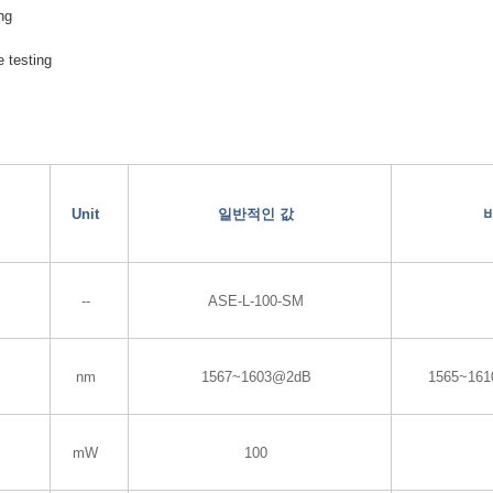
ng
e testing
Unit
일반적인 값
--
ASE-L-100-SM
nm
1567~1603@2dB
1565~16
mW
100