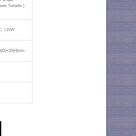
ower Tunable )
C, <15W
0(D)×20(H)mm