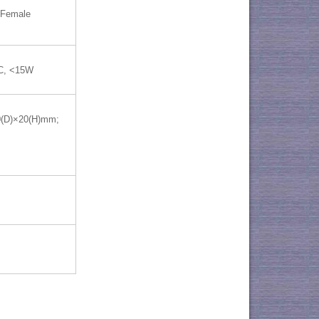
Female
C, <15W
0(D)×20(H)mm;