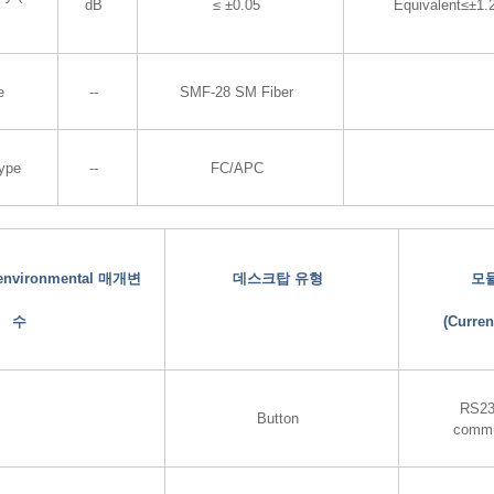
dB
≤ ±0.05
Equivalent≤±1
e
--
SMF-28 SM Fiber
Type
--
FC/APC
d environmental 매개변
데스크탑 유형
모
수
(Curren
RS23
Button
commu