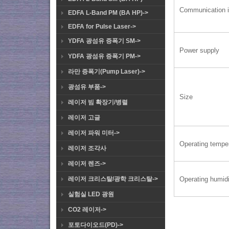
Communication i
EDFA L-Band PM (BA HP)->
EDFA for Pulse Laser->
YDFA 광섬유 증폭기 SM->
Power supply
YDFA 광섬유 증폭기 PM->
라만 증폭기(Pump Laser)->
광섬유 부품->
Size
레이저 빔 확장기/병렬
레이저 고글
레이저 파워 미터->
Operating tempe
레이저 조각사
레이저 렌즈->
Operating humidi
레이저 크리스탈/광학 크리스탈->
실험실 LED 광원
CO2 레이저->
포토다이오드(PD)->