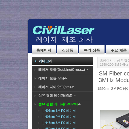
홈페이지
신상품
특가 상품
주요 제품
홈페이지
::
섬유 결합
카테고리
1550-200-SM 3MHz 
레이저 모듈(Dot/Line/Cross..)->
SM Fiber c
레이저 모듈(nm)->
3MHz Modu
레이저 다이오드(nm)->
1550nm SM FC 레
섬유 결합 레이저(MM)->
섬유 결합 레이저(SM/PM)
->
|_ 405nm SM FC 레이저
|_ 405nm PM FC 레이저
|_ 445nm SM FC 레이저
|_ 450nm SM FC 레이저