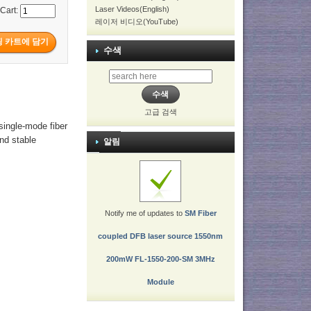
Laser Videos(English)
 Cart:
레이저 비디오(YouTube)
수색
고급 검색
ingle-mode fiber
and stable
알림
Notify me of updates to
SM Fiber
coupled DFB laser source 1550nm
200mW FL-1550-200-SM 3MHz
Module