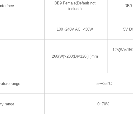
DB9 Female(Default not
nterface
DB9 
include)
100~240V AC, <30W
5V D
125(W)×15
260(W)×280(D)×120(H)mm
rature range
-5~+35°C
ty range
0~70%