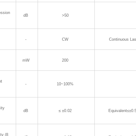
ession
dB
>50
-
CW
Continuous Las
mW
200
nt
-
10~100%
ity
dB
≤ ±0.02
Equivalent≤±0
ty (8