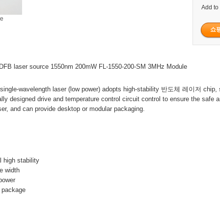
Add to
ge
d DFB laser source 1550nm 200mW FL-1550-200-SM 3MHz Module
ingle-wavelength laser (low power) adopts high-stability 반도체 레이저 chip, s
ally designed drive and temperature control circuit control to ensure the safe 
aser, and can provide desktop or modular packaging.
 high stability
ne width
 power
p package