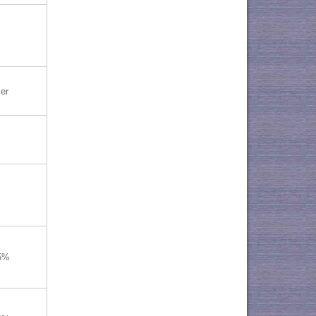
er
.5%