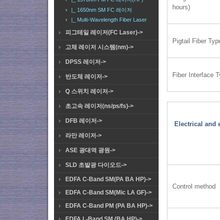
hours)
|_ 1650nm SM FC 레이저
|_ Multi-Wavelength Fiber Laser
피그테일 레이저(FC Laser)->
Pigtail Fiber Typ
고체 레이저 시스템(nm)->
DPSS 레이저->
Fiber Interface 
반도체 레이저->
Q 스위치 레이저->
초고속 레이저(ns/ps/fs)->
DFB 레이저->
Electrical an
라만 레이저->
ASE 광대역 광원->
SLD 초발광 다이오드->
EDFA C-Band SM(PA BA HP)->
Control method
EDFA C-Band SM(Mic LA GF)->
EDFA C-Band PM (PA BA HP)->
EDFA L-Band SM (BA HP)->