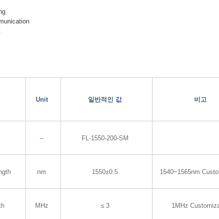
ng
munication
t
Unit
일반적인 값
비고
--
FL-1550-200-SM
ngth
nm
1550±0.5
1540~1565nm Custo
th
MHz
≤ 3
1MHz Customiza