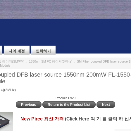
나의 계정
연락하기
 레이저(SM/PM)
::
1550nm SM FC 레이저(3MHz)
:: SM Fiber coupled DFB laser source
Module
oupled DFB laser source 1550nm 200mW FL-155
le
이저(3MHz)
Product 17/20
Previous
Return to the Product List
Next
New Pirce 최신 가격
(Click Here 여 기 를 클릭 하 십