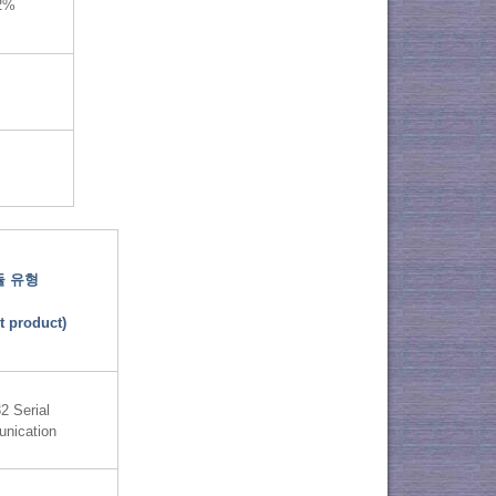
.2%
듈 유형
t product)
2 Serial
nication