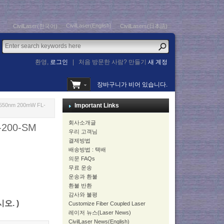
CivilLaser(English)
CivilLaser(한국어)
CivilLasers(日本語)
환영,
로그인
|
처음 방문한 사람? 만들기
새 계정
장바구니가 비어 있습니다.
 1550nm 200mW FL-
Important Links
회사소개글
0-200-SM
우리 고객님
결제방법
배송방법 : 택배
의문 FAQs
무료 운송
운송과 환불
환불 반환
감사와 불평
시오. )
Customize Fiber Coupled Laser
레이저 뉴스(Laser News)
CivilLaser News(English)