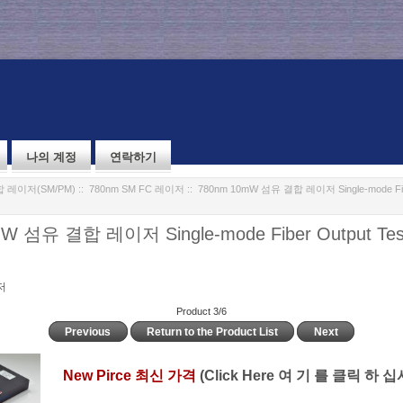
나의 계정
연락하기
 레이저(SM/PM)
::
780nm SM FC 레이저
:: 780nm 10mW 섬유 결합 레이저 Single-mode Fibe
W 섬유 결합 레이저 Single-mode Fiber Output Tes
저
Product 3/6
Previous
Return to the Product List
Next
New Pirce 최신 가격
(Click Here 여 기 를 클릭 하 십