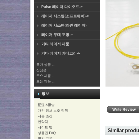
Pulse 레이저 다이오드->
레이저 시스템(소프트웨어)->
레이저 시스템(라인 레이저)
레이저 무대 조명->
기타 레이저 제품
기타 레이저 카테고리->
특가 상품 ...
신상품 ...
주요 제품 ...
모든 제품 ...
정보
配送 &报告
Write Review
개인 정보 보호 정책
사용 조건
연락처
사이트 맵
Similar prod
상품권 FAQ
할인 쿠폰