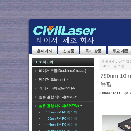
홈페이지
신상품
특가 상품
주요 제품
홈페이지
::
섬유 결합
카테고리
Laser 모듈 유형
레이저 모듈(Dot/Line/Cross..)->
780nm 10m
레이저 모듈(nm)->
유형
레이저 다이오드(nm)->
780nm SM FC 레이
섬유 결합 레이저(MM)->
섬유 결합 레이저(SM/PM)
->
|_ 405nm SM FC 레이저
|_ 405nm PM FC 레이저
|_ 445nm SM FC 레이저
|_ 450nm SM FC 레이저