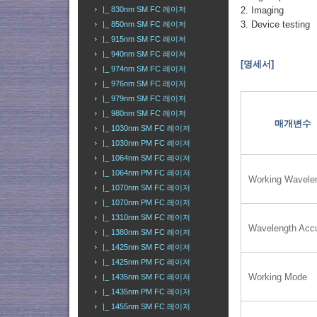
2. Imaging
|_ 830nm SM FC 레이저
3. Device testing
|_ 850nm SM FC 레이저
|_ 915nm SM FC 레이저
|_ 940nm SM FC 레이저
[명세서]
|_ 974nm SM FC 레이저
|_ 976nm SM FC 레이저
|_ 979nm SM FC 레이저
|_ 980nm SM FC 레이저
매개변수
|_ 1030nm SM FC 레이저
|_ 1030nm PM FC 레이저
|_ 1064nm SM FC 레이저
|_ 1064nm PM FC 레이저
Working Wavele
|_ 1070nm SM FC 레이저
|_ 1070nm PM FC 레이저
|_ 1310nm SM FC 레이저
Wavelength Acc
|_ 1380nm SM FC 레이저
|_ 1425nm SM FC 레이저
|_ 1425nm PM FC 레이저
Working Mode
|_ 1435nm SM FC 레이저
|_ 1435nm PM FC 레이저
|_ 1455nm SM FC 레이저