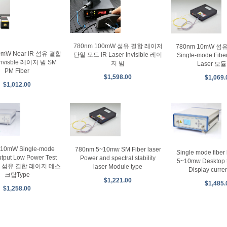
780nm 100mW 섬유 결합 레이저
780nm 10mW 
0mW Near IR 섬유 결합
단일 모드 IR Laser Invisible 레이
Single-mode Fiber
nvisble 레이저 빔 SM
저 빔
Laser 모
PM Fiber
$1,598.00
$1,069.
$1,012.00
 10mW Single-mode
780nm 5~10mw SM Fiber laser
Single mode fiber
utput Low Power Test
Power and spectral stability
5~10mw Desktop t
SM 섬유 결합 레이저 데스
laser Module type
Display curre
크탑Type
$1,221.00
$1,485.
$1,258.00