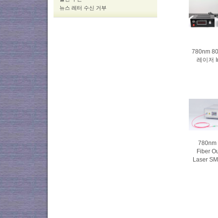
뉴스 레터 수신 거부
780nm 8
레이저 I
780nm
Fiber O
Laser 