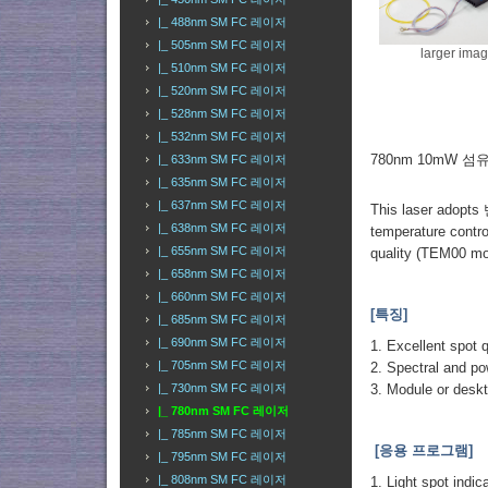
|_ 488nm SM FC 레이저
|_ 505nm SM FC 레이저
larger ima
|_ 510nm SM FC 레이저
|_ 520nm SM FC 레이저
|_ 528nm SM FC 레이저
|_ 532nm SM FC 레이저
780nm 10mW 섬유 
|_ 633nm SM FC 레이저
|_ 635nm SM FC 레이저
|_ 637nm SM FC 레이저
This laser adopts
|_ 638nm SM FC 레이저
temperature contro
|_ 655nm SM FC 레이저
quality (TEM00 mo
|_ 658nm SM FC 레이저
|_ 660nm SM FC 레이저
[특징]
|_ 685nm SM FC 레이저
|_ 690nm SM FC 레이저
1. Excellent spot q
|_ 705nm SM FC 레이저
2. Spectral and pow
3. Module or des
|_ 730nm SM FC 레이저
|_ 780nm SM FC 레이저
|_ 785nm SM FC 레이저
[응용 프로그램]
|_ 795nm SM FC 레이저
|_ 808nm SM FC 레이저
1. Light spot indic