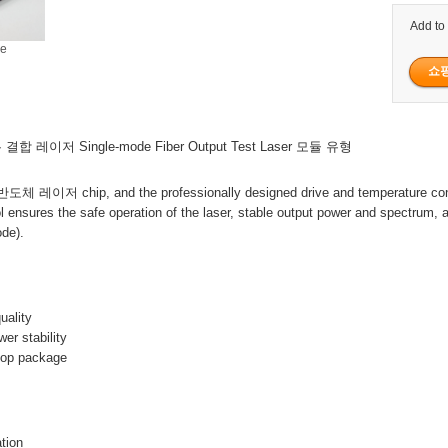
Add to
ge
결합 레이저 Single-mode Fiber Output Test Laser 모듈 유형
 반도체 레이저 chip, and the professionally designed drive and temperature cont
l ensures the safe operation of the laser, stable output power and spectrum, 
de).
uality
er stability
ktop package
ation