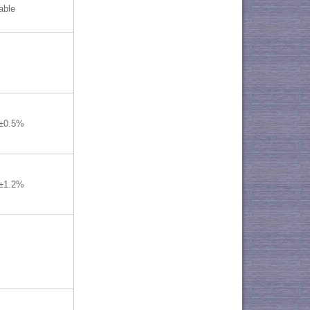
able
≤±0.5%
≤±1.2%