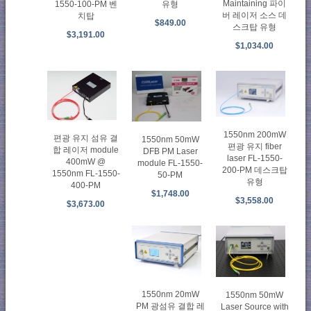
Maintaining 파이
1550-100-PM 벤
유형
버 레이저 소스 데
치탑
$849.00
스크탑 유형
$3,191.00
$1,034.00
1550nm 200mW
편광 유지 섬유 결
1550nm 50mW
편광 유지 fiber
합 레이저 module
DFB PM Laser
laser FL-1550-
400mW @
module FL-1550-
200-PM 데스크탑
1550nm FL-1550-
50-PM
유형
400-PM
$1,748.00
$3,558.00
$3,673.00
1550nm 20mW
1550nm 50mW
PM 광섬유 결합 레
Laser Source with