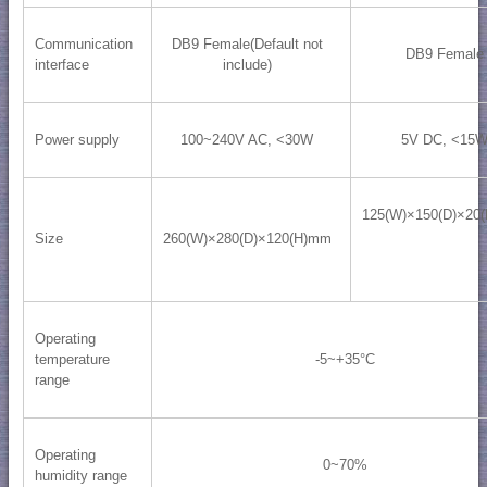
Communication
DB9 Female(Default not
DB9 Female
interface
include)
Power supply
100~240V AC, <30W
5V DC, <15
125(W)×150(D)×20
Size
260(W)×280(D)×120(H)mm
Operating
temperature
-5~+35°C
range
Operating
0~70%
humidity range