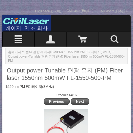
CivilLaser(English)
CivilLaser(한국어)
CivilLasers(日本語)
홈페이지
::
섬유 결합 레이저(SM/PM)
::
1550nm PM FC 레이저(3MHz)
::
Output power-Tunable 편광 유지 (PM) Fiber laser 1550nm 500mW FL-1550-500-
PM
Output power-Tunable 편광 유지 (PM) Fiber
laser 1550nm 500mW FL-1550-500-PM
1550nm PM FC 레이저(3MHz)
Product 14/16
Previous
Next