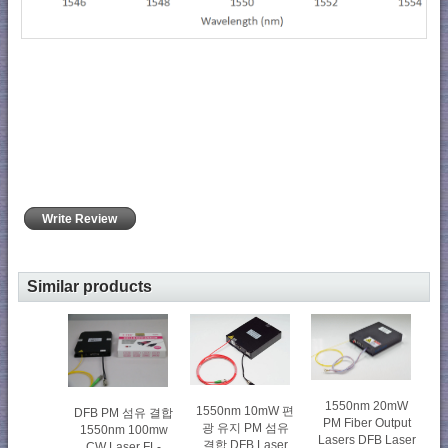
Write Review
Similar products
1550nm 20mW
1550nm 10mW 편
DFB PM 섬유 결합
PM Fiber Output
광 유지 PM 섬유
1550nm 100mw
Lasers DFB Laser
결합 DFB Laser
CW Laser FL-