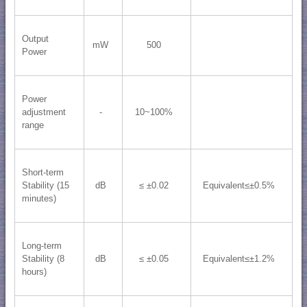
Output
mW
500
Power
Power
adjustment
-
10~100%
range
Short-term
Stability (15
dB
≤ ±0.02
Equivalent≤±0.5%
minutes)
Long-term
Stability (8
dB
≤ ±0.05
Equivalent≤±1.2%
hours)