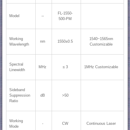
FL-1550-
Model
--
500-PM
Working
1540~1565nm
nm
1550±0.5
Wavelength
Customizable
Spectral
MHz
≤ 3
1MHz Customizable
Linewidth
Sideband
Suppression
dB
>50
Ratio
Working
-
CW
Continuous Laser
Mode