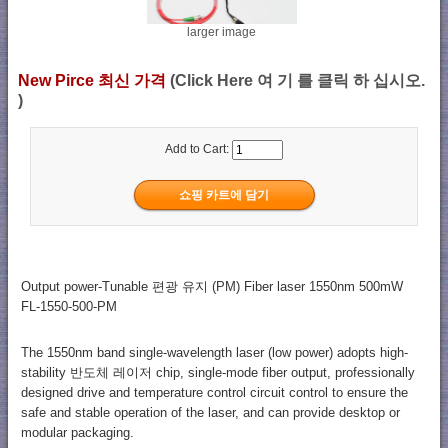
larger image
New Pirce 최신 가격
(Click Here 여 기 를 클릭 하 십시오.
)
Add to Cart:
Output power-Tunable 편광 유지 (PM) Fiber laser 1550nm 500mW
FL-1550-500-PM
The 1550nm band single-wavelength laser (low power) adopts high-
stability 반도체 레이저 chip, single-mode fiber output, professionally
designed drive and temperature control circuit control to ensure the
safe and stable operation of the laser, and can provide desktop or
modular packaging.