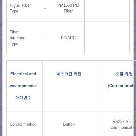
Pigtail Fiber
PM1550 PM
--
Type
Fiber
Fiber
Interface
--
FC/APC
Type
Electrical and
데스크탑 유형
모듈 유형
environmental
(Current produ
매개변수
RS232 Serial
Control method
Button
communicatio