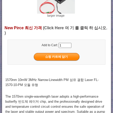
larger image
New Pirce 최신 가격
(Click Here 여 기 를 클릭 하 십시오.
)
Add to Cart:
1570nm 10mW 3MHz Narrow-Linewidth PM 섬유 결합 Laser FL-
1570-10-PM 모듈 유형
The 1570nm single-wavelength laser adopts a high-performance
butterfly 반도체 레이저 chip, and the professionally designed drive
and temperature control circuit control ensures the safe operation of
the laser and stable output power and spectrum. Suitable as a pump