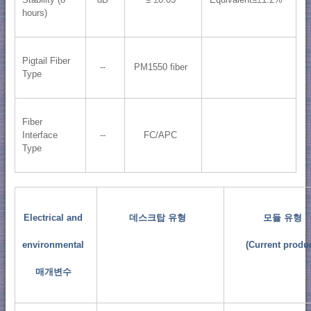
hours)
Pigtail Fiber
--
PM1550 fiber
Type
Fiber
Interface
--
FC/APC
Type
Electrical and
데스크탑 유형
모듈 유형
environmental
(Current produc
매개변수