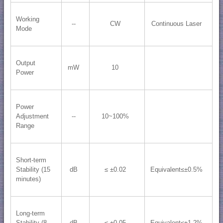
Working
--
CW
Continuous Laser
Mode
Output
mW
10
Power
Power
Adjustment
--
10~100%
Range
Short-term
Stability (15
dB
≤ ±0.02
Equivalent≤±0.5%
minutes)
Long-term
Stability (8
dB
≤ ±0.05
Equivalent≤±1.2%