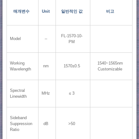
매개변수
Unit
일반적인 값
비고
FL-1570-10-
Model
--
PM
Working
1540~1565nm
nm
1570±0.5
Wavelength
Customizable
Spectral
MHz
≤ 3
Linewidth
Sideband
Suppression
dB
>50
Ratio