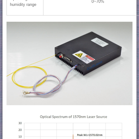
0~70%
humidity range