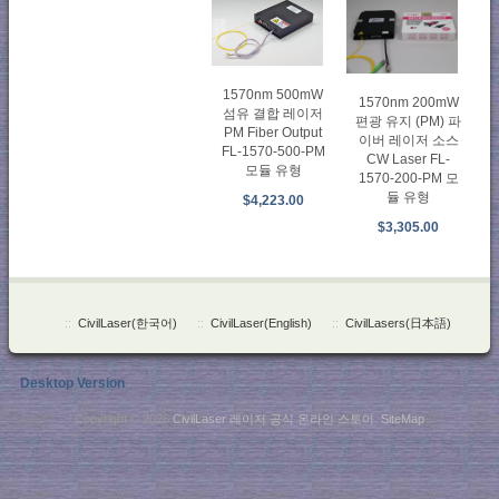
1570nm 500mW
1570nm 200mW
섬유 결합 레이저
편광 유지 (PM) 파
PM Fiber Output
이버 레이저 소스
FL-1570-500-PM
CW Laser FL-
모듈 유형
1570-200-PM 모
듈 유형
$4,223.00
$3,305.00
::
CivilLaser(한국어)
::
CivilLaser(English)
::
CivilLasers(日本語)
Desktop Version
Copyright © 2026
CivilLaser 레이저 공식 온라인 스토어
.
SiteMap