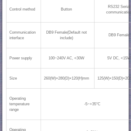
RS232 Serial
Control method
Button
communicatio
Communication
DB9 Female(Default not
DB9 Female
interface
include)
Power supply
100~240V AC, <30W
5V DC, <15W
Size
260(W)×280(D)×120(H)mm
125(W)×150(D)×20
Operating
temperature
-5~+35°C
range
Operating