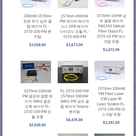
1570nm 10mW 섬
200mW 1570nm
1570nm 400mW
유 결합 레이저
편광 유지 섬유 결
PM 파이버 레이저
PM1550 Optical
합 레이저 FL-
소스 DFB 레이저
Fiber Ouput FL-
1570-200-PM 벤
다이오드 모듈 FL-
1570-10-PM 데스
치탑
1570-400-PM
크탑 유형
$3,558.00
$3,673.00
$1,472.00
1570nm 100mW
1570nm 100mW
FL-1570-500-PM
PM Fiber Laser
PM 광섬유 결합 레
1570nm 500mW
CW Laser IR
이저 3MHz 좁은
3MHz PM 섬유 결
Laser System FL-
선폭 레이저 FL-
합 레이저 Source
1570-100-PM 데
1570-100-PM 모
벤치탑
스크탑 유형
듈 유형
$4,476.00
$3,191.00
$2,938.00