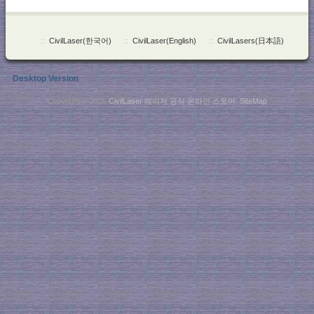
::
CivilLaser(한국어)
::
CivilLaser(English)
::
CivilLasers(日本語)
Desktop Version
Copyright © 2026
CivilLaser 레이저 공식 온라인 스토어
.
SiteMap