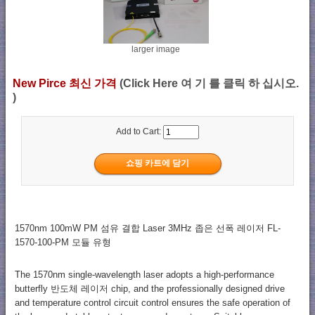
larger image
New Pirce 최신 가격
(Click Here 여 기 를 클릭 하 십시오.
)
Add to Cart:
1570nm 100mW PM 섬유 결합 Laser 3MHz 좁은 선폭 레이저 FL-
1570-100-PM 모듈 유형
The 1570nm single-wavelength laser adopts a high-performance
butterfly 반도체 레이저 chip, and the professionally designed drive
and temperature control circuit control ensures the safe operation of