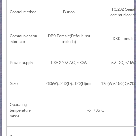
RS232 Serial
Control method
Button
communicatio
Communication
DB9 Female(Default not
DB9 Female
interface
include)
Power supply
100~240V AC, <30W
5V DC, <15W
Size
260(W)×280(D)×120(H)mm
125(W)×150(D)×20
Operating
temperature
-5~+35°C
range