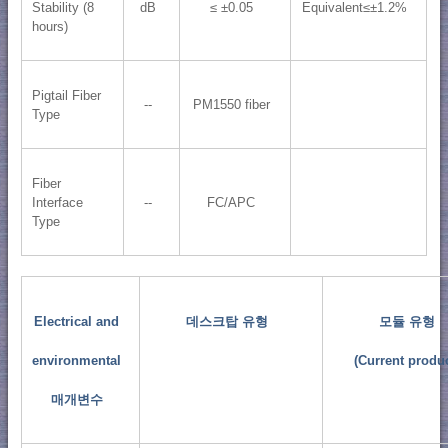
Stability (8
dB
≤ ±0.05
Equivalent≤±1.2%
hours)
Pigtail Fiber
--
PM1550 fiber
Type
Fiber
Interface
--
FC/APC
Type
Electrical and
데스크탑 유형
모듈 유형
environmental
(Current produc
매개변수