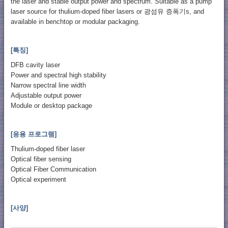
the laser and stable output power and spectrum. Suitable as a pump
laser source for thulium-doped fiber lasers or 광섬유 증폭기s, and
available in benchtop or modular packaging.
[특징]
DFB cavity laser
Power and spectral high stability
Narrow spectral line width
Adjustable output power
Module or desktop package
[응용 프로그램]
Thulium-doped fiber laser
Optical fiber sensing
Optical Fiber Communication
Optical experiment
[사양]