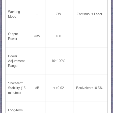
Working
--
CW
Continuous Laser
Mode
Output
mW
100
Power
Power
Adjustment
--
10~100%
Range
Short-term
Stability (15
dB
≤ ±0.02
Equivalent≤±0.5%
minutes)
Long-term