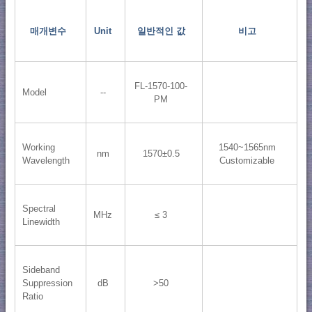
매개변수
Unit
일반적인 값
비고
FL-1570-100-
Model
--
PM
Working
1540~1565nm
nm
1570±0.5
Wavelength
Customizable
Spectral
MHz
≤ 3
Linewidth
Sideband
Suppression
dB
>50
Ratio