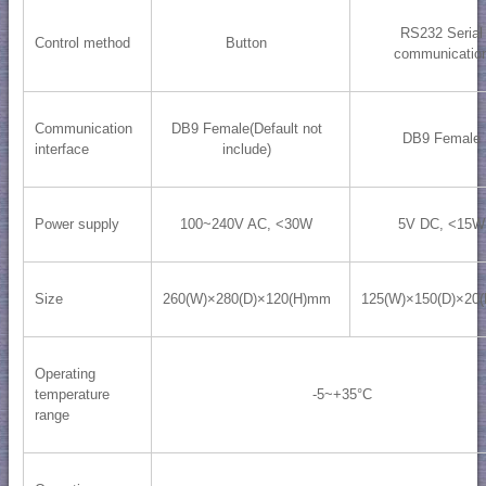
RS232 Serial
Control method
Button
communicatio
Communication
DB9 Female(Default not
DB9 Female
interface
include)
Power supply
100~240V AC, <30W
5V DC, <15W
Size
260(W)×280(D)×120(H)mm
125(W)×150(D)×20
Operating
temperature
-5~+35°C
range