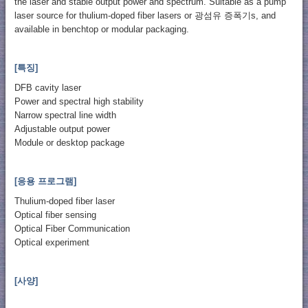
the laser and stable output power and spectrum. Suitable as a pump
laser source for thulium-doped fiber lasers or 광섬유 증폭기s, and
available in benchtop or modular packaging.
[특징]
DFB cavity laser
Power and spectral high stability
Narrow spectral line width
Adjustable output power
Module or desktop package
[응용 프로그램]
Thulium-doped fiber laser
Optical fiber sensing
Optical Fiber Communication
Optical experiment
[사양]