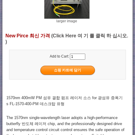
larger image
New Pirce 최신 가격
(Click Here 여 기 를 클릭 하 십시오.
)
Add to Cart:
1570nm 400mW PM 섬유 결합 펌프 레이저 소스 for 광섬유 증폭기
s FL-1570-400-PM 데스크탑 유형
The 1570nm single-wavelength laser adopts a high-performance
butterfly 반도체 레이저 chip, and the professionally designed drive
and temperature control circuit control ensures the safe operation of