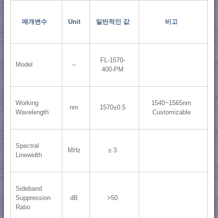
매개변수
Unit
일반적인 값
비고
FL-1570-
Model
--
400-PM
Working
1540~1565nm
nm
1570±0.5
Wavelength
Customizable
Spectral
MHz
≤ 3
Linewidth
Sideband
Suppression
dB
>50
Ratio