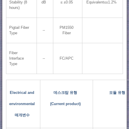
Stability (8
dB
≤ ±0.05
Equivalent≤±1.2%
hours)
Pigtail Fiber
PM1550
--
Type
Fiber
Fiber
Interface
--
FC/APC
Type
Electrical and
데스크탑 유형
모듈 유형
environmental
(Current product)
매개변수