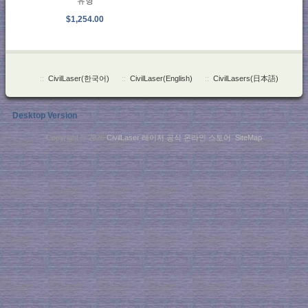
유형
$1,254.00
::
CivilLaser(한국어)
::
CivilLaser(English)
::
CivilLasers(日本語)
Desktop Version
Copyright © 2026
CivilLaser 레이저 공식 온라인 스토어
.
SiteMap