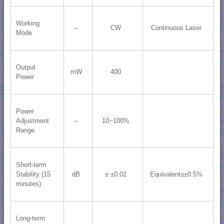
Working
--
CW
Continuous Laser
Mode
Output
mW
400
Power
Power
Adjustment
--
10~100%
Range
Short-term
Stability (15
dB
≤ ±0.02
Equivalent≤±0.5%
minutes)
Long-term