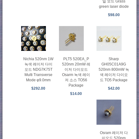
일 모드 Grass
green laser diode
$98.00
Sharp
Nichia 520nm 1W
PLT5 520EA_P
GH05C01A9G
녹색 레이저 다이
520nm 20mW 레
520nm 800mW 녹
오드 NDG7K75T
이저 다이오드
색 레이저 다이오
Multi Transverse
Osarm 녹색 레이
드 TO5 Package
Mode φ9.0mm
저 소스 TO56
Package
$42.00
$292.00
$14.00
Osram 레이저 다
이오드 520nm