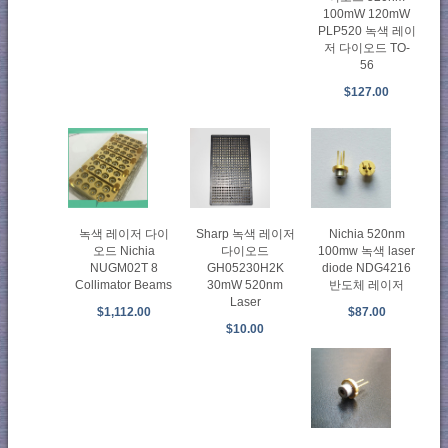
100mW 120mW
PLP520 녹색 레이
저 다이오드 TO-
56
$127.00
녹색 레이저 다이
Sharp 녹색 레이저
Nichia 520nm
오드 Nichia
다이오드
100mw 녹색 laser
NUGM02T 8
GH05230H2K
diode NDG4216
Collimator Beams
30mW 520nm
반도체 레이저
Laser
$1,112.00
$87.00
$10.00