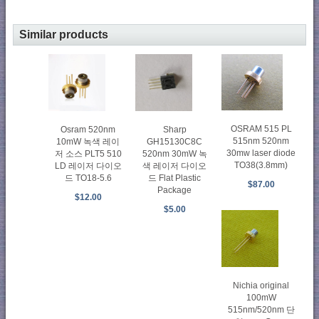
Similar products
OSRAM 515 PL
Osram 520nm
Sharp
515nm 520nm
10mW 녹색 레이
GH15130C8C
30mw laser diode
저 소스 PLT5 510
520nm 30mW 녹
TO38(3.8mm)
LD 레이저 다이오
색 레이저 다이오
드 TO18-5.6
드 Flat Plastic
$87.00
Package
$12.00
$5.00
Nichia original
100mW
515nm/520nm 단