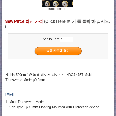
larger image
New Pirce 최신 가격
(Click Here 여 기 를 클릭 하 십시오.
)
Add to Cart:
Nichia 520nm 1W 녹색 레이저 다이오드 NDG7K75T Multi
Transverse Mode φ9.0mm
[특징]
1. Multi Transverse Mode
2. Can Type: φ9.0mm Floating Mounted with Protection device