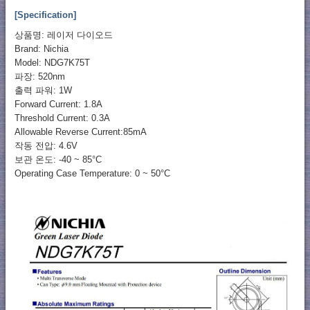
[Specification]
상품명: 레이저 다이오드
Brand: Nichia
Model: NDG7K75T
파장: 520nm
출력 파워: 1W
Forward Current: 1.8A
Threshold Current: 0.3A
Allowable Reverse Current:85mA
작동 전압: 4.6V
보관 온도: -40 ~ 85°C
Operating Case Temperature: 0 ~ 50°C