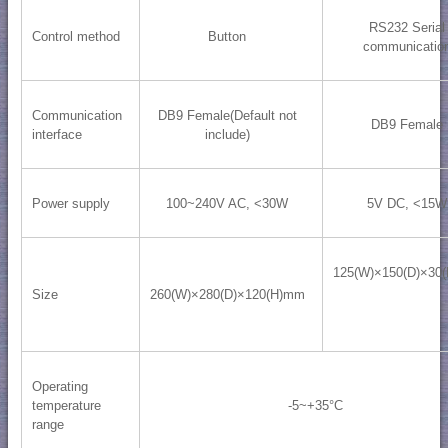
RS232 Serial
Control method
Button
communicatio
Communication
DB9 Female(Default not
DB9 Female
interface
include)
Power supply
100~240V AC, <30W
5V DC, <15W
125(W)×150(D)×30
Size
260(W)×280(D)×120(H)mm
Operating
temperature
-5~+35°C
range