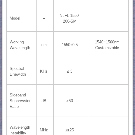
NLFL-1550-
Model
--
200-SM
Working
1540~1560nm
nm
1550±0.5
Wavelength
Customizable
Spectral
KHz
≤ 3
Linewidth
Sideband
Suppression
dB
>50
Ratio
Wavelength
MHz
≤±25
instability