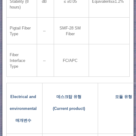
Stability (8
dB
≤ ±0.05
Equivalent≤±1.2%
hours)
Pigtail Fiber
SMF-28 SM
--
Type
Fiber
Fiber
Interface
--
FC/APC
Type
Electrical and
데스크탑 유형
모듈 유형
environmental
(Current product)
매개변수