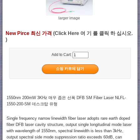
larger image
New Pirce 최신 가격
(Click Here 여 기 를 클릭 하 십시오.
)
Add to Cart:
1550nm 200mW 3KHz 매우 좁은 선폭 DFB SM Fiber Laser NLFL-
1550-200-SM 데스크탑 유형
Single frequency narrow linewidth fiber laser adopts rare earth doped
fiber DFB laser cavity structure, output single longitudinal mode laser
with wavelength of 1550nm, spectral linewidth is less than 3kHz,
output spectral side mode suppression ratio exceeds 60dB, can