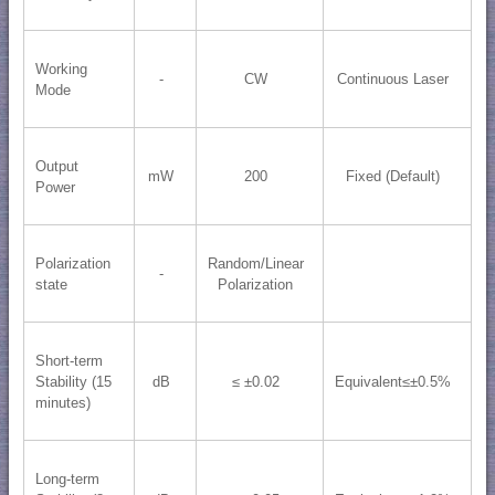
Working
-
CW
Continuous Laser
Mode
Output
mW
200
Fixed (Default)
Power
Polarization
Random/Linear
-
state
Polarization
Short-term
Stability (15
dB
≤ ±0.02
Equivalent≤±0.5%
minutes)
Long-term