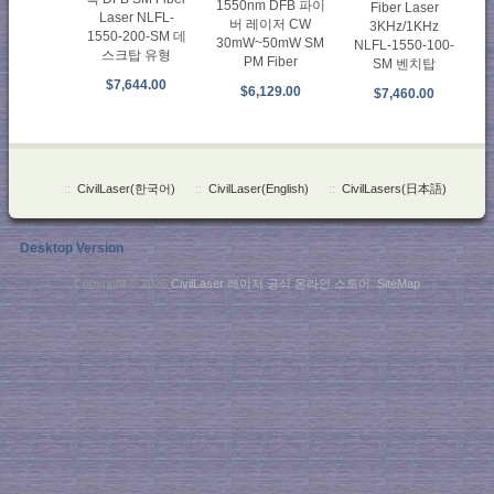
1550nm DFB 파이
Fiber Laser
Laser NLFL-
버 레이저 CW
3KHz/1KHz
1550-200-SM 데
30mW~50mW SM
NLFL-1550-100-
스크탑 유형
PM Fiber
SM 벤치탑
$7,644.00
$6,129.00
$7,460.00
::
CivilLaser(한국어)
::
CivilLaser(English)
::
CivilLasers(日本語)
Desktop Version
Copyright © 2026
CivilLaser 레이저 공식 온라인 스토어
.
SiteMap