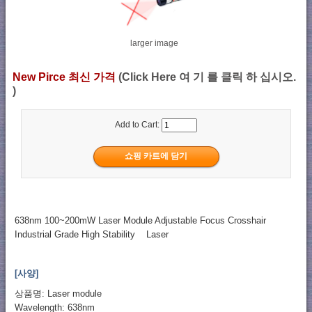
larger image
New Pirce 최신 가격
(Click Here 여 기 를 클릭 하 십시오.
)
Add to Cart:
638nm 100~200mW Laser Module Adjustable Focus Crosshair
Industrial Grade High Stability Laser
[사양]
상품명: Laser module
Wavelength: 638nm