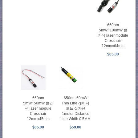
650nm
5mW~100mW 빨
간색 laser module
Crosshair
12mmx64mm
$65.00
650nm
650nm 50mW
5mW~50mW 빨간
Thin Line 레이저
색 laser module
모듈 십자선
Crosshair
1meter Distance
12mmx45mm
Line Width 0.5MM
$65.00
$59.00