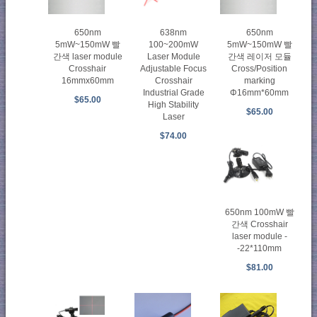
650nm
638nm
650nm
5mW~150mW 빨
100~200mW
5mW~150mW 빨
간색 laser module
Laser Module
간색 레이저 모듈
Crosshair
Adjustable Focus
Cross/Position
16mmx60mm
Crosshair
marking
Industrial Grade
Φ16mm*60mm
$65.00
High Stability
$65.00
Laser
$74.00
650nm 100mW 빨
간색 Crosshair
laser module -
-22*110mm
$81.00