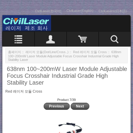
CivilLaser(English)
CivilLaser(한국어)
CivilLasers(日本語)
홈페이지
::
레이저 모듈(Dot/Line/Cross..)
::
Red 레이저 모듈 Cross
:: 638nm
100~200mW Laser Module Adjustable Focus Crosshair Industrial Grade High
Stability Laser
638nm 100~200mW Laser Module Adjustable
Focus Crosshair Industrial Grade High
Stability Laser
Red 레이저 모듈 Cross
Product 7/39
Previous
Next