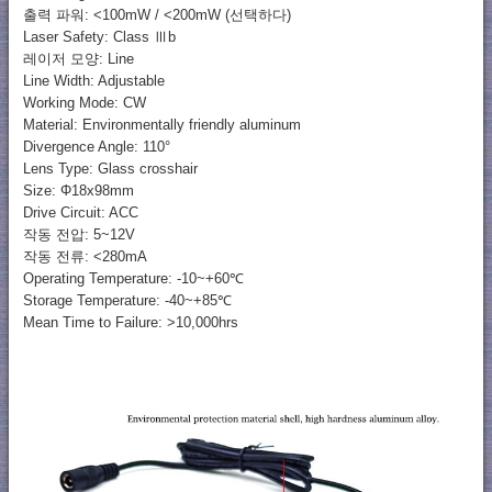
출력 파워: <100mW / <200mW (선택하다)
Laser Safety: Class Ⅲb
레이저 모양: Line
Line Width: Adjustable
Working Mode: CW
Material: Environmentally friendly aluminum
Divergence Angle: 110°
Lens Type: Glass crosshair
Size: Φ18x98mm
Drive Circuit: ACC
작동 전압: 5~12V
작동 전류: <280mA
Operating Temperature: -10~+60℃
Storage Temperature: -40~+85℃
Mean Time to Failure: >10,000hrs