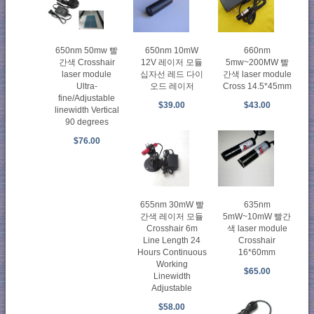
650nm 50mw 빨
650nm 10mW
660nm
간색 Crosshair
12V 레이저 모듈
5mw~200MW 빨
laser module
십자선 레드 다이
간색 laser module
Ultra-
오드 레이저
Cross 14.5*45mm
fine/Adjustable
$39.00
$43.00
linewidth Vertical
90 degrees
$76.00
655nm 30mW 빨
635nm
간색 레이저 모듈
5mW~10mW 빨간
Crosshair 6m
색 laser module
Line Length 24
Crosshair
Hours Continuous
16*60mm
Working
$65.00
Linewidth
Adjustable
$58.00