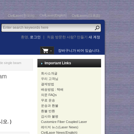
CivilLaser(English)
CivilLaser(한국어)
CivilLasers(日本語)
환영,
로그인
|
처음 방문한 사람? 만들기
새 계정
장바구니가 비어 있습니다.
de single beam
Important Links
회사소개글
eam
우리 고객님
결제방법
배송방법 : 택배
의문 FAQs
무료 운송
운송과 환불
환불 반환
감사와 불평
시오. )
Customize Fiber Coupled Laser
레이저 뉴스(Laser News)
CivilLaser News(English)