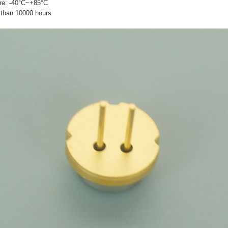
re: -40°C~+85°C
 than 10000 hours