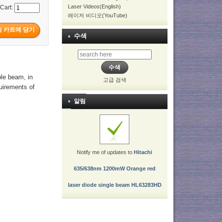
Laser Videos(English)
 Cart:
레이저 비디오(YouTube)
수색
ble beam, in
고급 검색
quirements of
알림
Notify me of updates to
Hitachi
635/638nm 1200mW Orange red
laser diode single beam HL63283HD