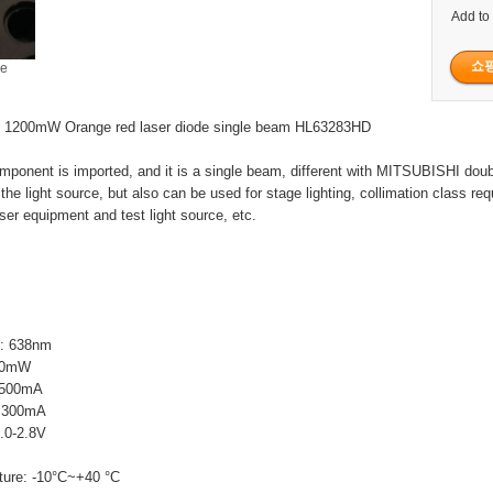
Add to
ge
m 1200mW Orange red laser diode single beam HL63283HD
mponent is imported, and it is a single beam, different with MITSUBISHI dou
 the light source, but also can be used for stage lighting, collimation class re
aser equipment and test light source, etc.
h: 638nm
200mW
 1500mA
: 300mA
2.0-2.8V
ture: -10°C~+40 °C