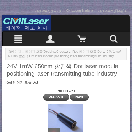
CivilLaser(English)
CivilLaser(한국어)
CivilLasers(日本語)
홈페이지
::
레이저 모듈(Dot/Line/Cross..)
::
Red 레이저 모듈 Dot
:: 24V 1mW
650nm 빨간색 Dot laser module positioning laser transmitting tube industry
24V 1mW 650nm 빨간색 Dot laser module
positioning laser transmitting tube industry
Red 레이저 모듈 Dot
Product 3/81
Previous
Next