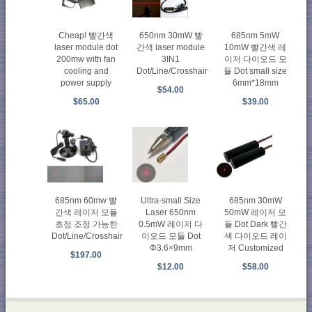
Cheap! 빨간색
650nm 30mW 빨
685nm 5mW
laser module dot
간색 laser module
10mW 빨간색 레
200mw with fan
3IN1
이저 다이오드 모
cooling and
Dot/Line/Crosshair
듈 Dot small size
power supply
6mm*18mm
$54.00
$65.00
$39.00
685nm 60mw 빨
Ultra-small Size
685nm 30mW
간색 레이저 모듈
Laser 650nm
50mW 레이저 모
초점 조정 가능한
0.5mW 레이저 다
듈 Dot Dark 빨간
Dot/Line/Crosshair
이오드 모듈 Dot
색 다이오드 레이
Φ3.6×9mm
저 Customized
$197.00
$12.00
$58.00