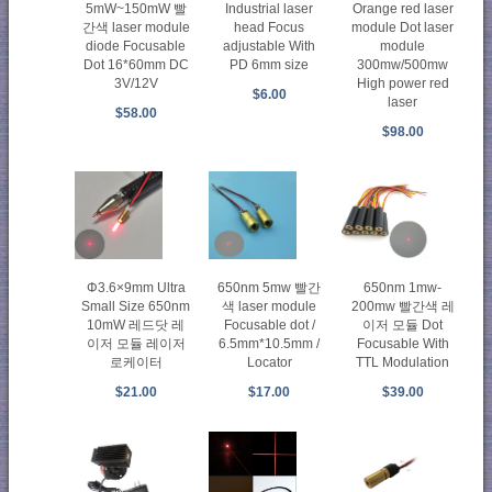
5mW~150mW 빨
Industrial laser
Orange red laser
간색 laser module
head Focus
module Dot laser
diode Focusable
adjustable With
module
Dot 16*60mm DC
PD 6mm size
300mw/500mw
3V/12V
High power red
$6.00
laser
$58.00
$98.00
Φ3.6×9mm Ultra
650nm 5mw 빨간
650nm 1mw-
Small Size 650nm
색 laser module
200mw 빨간색 레
10mW 레드닷 레
Focusable dot /
이저 모듈 Dot
이저 모듈 레이저
6.5mm*10.5mm /
Focusable With
로케이터
Locator
TTL Modulation
$21.00
$17.00
$39.00