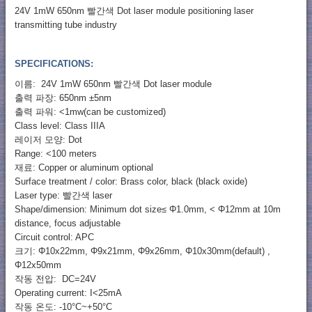
24V 1mW 650nm 빨간색 Dot laser module positioning laser
transmitting tube industry
SPECIFICATIONS:
이름: 24V 1mW 650nm 빨간색 Dot laser module
출력 파장: 650nm ±5nm
출력 파워: <1mw(can be customized)
Class level: Class IIIA
레이저 모양: Dot
Range: <100 meters
재료: Copper or aluminum optional
Surface treatment / color: Brass color, black (black oxide)
Laser type: 빨간색 laser
Shape/dimension: Minimum dot size≤ Φ1.0mm, < Φ12mm at 10m
distance, focus adjustable
Circuit control: APC
크기: Φ10x22mm, Φ9x21mm, Φ9x26mm, Φ10x30mm(default) ,
Φ12x50mm
작동 전압: DC=24V
Operating current: I<25mA
작동 온도: -10°C~+50°C