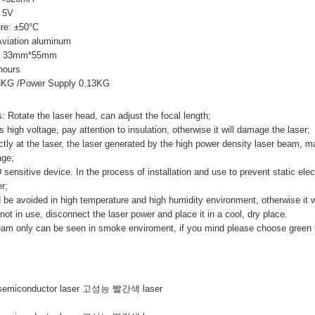
: 5V
re: ±50°C
Aviation aluminum
on: 33mm*55mm
 hours
18KG /Power Supply 0.13KG
: Rotate the laser head, can adjust the focal length;
is high voltage, pay attention to insulation, otherwise it will damage the laser;
ectly at the laser, the laser generated by the high power density laser beam, 
age;
sensitive device. In the process of installation and use to prevent static elect
r;
 be avoided in high temperature and high humidity environment, otherwise it wi
not in use, disconnect the laser power and place it in a cool, dry place.
eam only can be seen in smoke enviroment, if you mind please choose green 