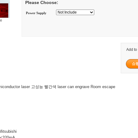
Please Choose:
Power Supply
ge
Add to
iconductor laser 고성능 빨간색 laser can engrave Room escape
itsubishi
: <320mA