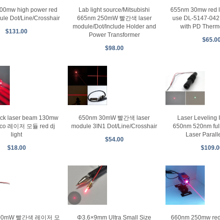
00mw high power red
Lab light source/Mitsubishi
655nm 30mw red l
ule Dot/Line/Crosshair
665nm 250mW 빨간색 laser
use DL-5147-042 
module/Dot/Include Holder and
with PD Thermo
$131.00
Power Transformer
$65.0
$98.00
ck laser beam 130mw
650nm 30mW 빨간색 laser
Laser Leveling 
sco 레이저 모듈 red dj
module 3IN1 Dot/Line/Crosshair
650nm 520nm full
light
Laser Paralle
$54.00
$18.00
$109.0
100mW 빨간색 레이저 모
Φ3.6×9mm Ultra Small Size
660nm 250mw red 