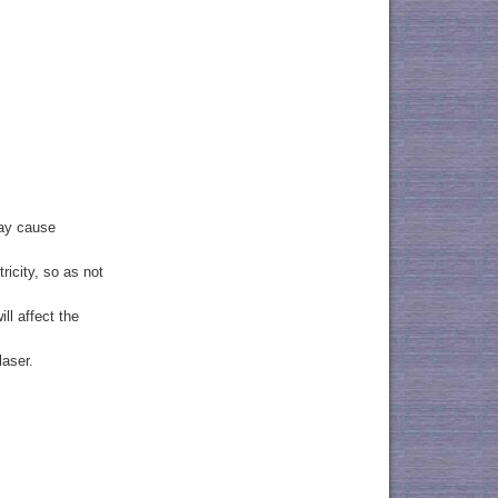
may cause
ricity, so as not
ll affect the
laser.