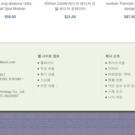
ong-distance Ultra-
650nm 10mW 레드닷 레이저 모
module Thermal o
all Spot Module
듈 레이저 로케이터
desig
$58.00
$21.00
$87.0
웹 사이트 정보
회사 소개
llaser.com
홈페이지
회사소개글
주요 제품
연락처
특가 상품
배송방법 : 택배
2927
:00): 8:30 AM ~
신상품
환불 반환
모든 제품 ...
개인 정보 보호 정
사용 조건
nology Co., Ltd
571-28220907
나의 계정