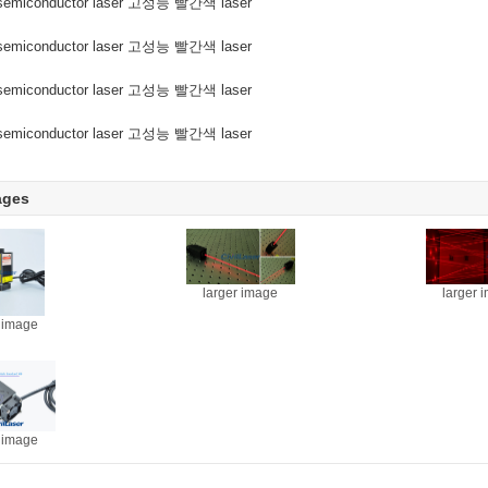
ages
larger 
larger image
r image
r image