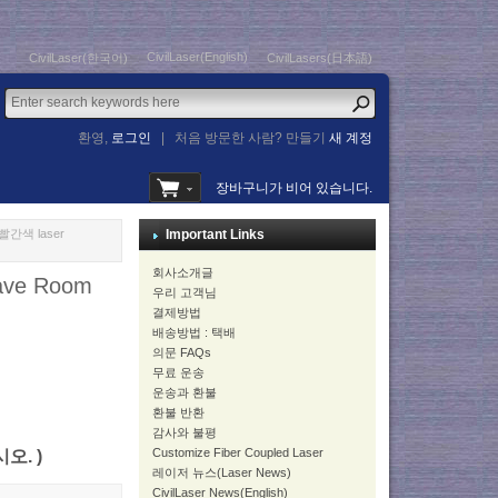
CivilLaser(English)
CivilLaser(한국어)
CivilLasers(日本語)
환영,
로그인
|
처음 방문한 사람? 만들기
새 계정
장바구니가 비어 있습니다.
 빨간색 laser
Important Links
회사소개글
ave Room
우리 고객님
결제방법
배송방법 : 택배
의문 FAQs
무료 운송
운송과 환불
환불 반환
감사와 불평
Customize Fiber Coupled Laser
시오. )
레이저 뉴스(Laser News)
CivilLaser News(English)