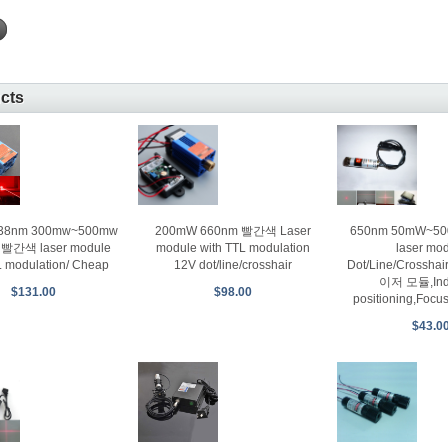
ucts
638nm 300mw~500mw
200mW 660nm 빨간색 Laser
650nm 50mW~5
 빨간색 laser module
module with TTL modulation
laser mo
L modulation/ Cheap
12V dot/line/crosshair
Dot/Line/Crosshair
이저 모듈,Indu
$131.00
$98.00
positioning,Focus
$43.0