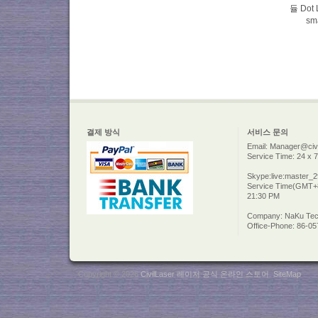
듈 Dot L
sm
결제 방식
서비스 문의
Email: Manager@civi
Service Time: 24 x 7
Skype:live:master_
Service Time(GMT+8
21:30 PM
Company: NaKu Tech
Office-Phone: 86-0
Copyright © 2026
CivilLaser 레이저 공식 온라인 스토어
.
SiteMap