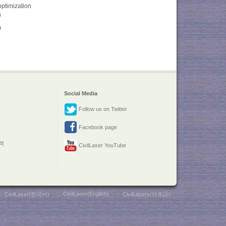
ptimization
n
0
Social Media
Follow us on Twitter
Facebook page
책
CivilLaser YouTube
::
CivilLaser(English)
::
CivilLaser(한국어)
::
CivilLasers(日本語)