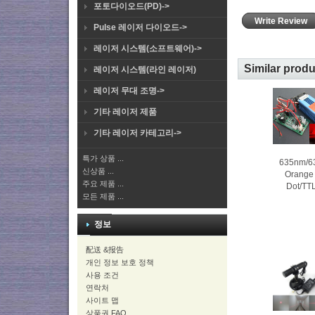
포토다이오드(PD)->
Write Review
Pulse 레이저 다이오드->
레이저 시스템(소프트웨어)->
Similar prod
레이저 시스템(라인 레이저)
레이저 무대 조명->
기타 레이저 제품
기타 레이저 카테고리->
특가 상품 ...
635nm/
신상품 ...
Orange
주요 제품 ...
Dot/TT
모든 제품 ...
정보
配送 &报告
개인 정보 보호 정책
사용 조건
연락처
사이트 맵
상품권 FAQ