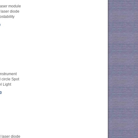
aser module
laser diode
stability
0
Instrument
 circle Spot
l Light
0
laser diode