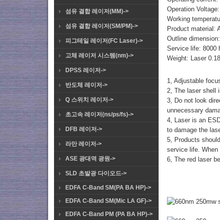
Operation Voltage
섬유 결합 레이저(MM)->
Working temperatu
섬유 결합 레이저(SM/PM)->
Product material: 
Outline dimensi
피그테일 레이저(FC Laser)->
Service life: 8000
고체 레이저 시스템(nm)->
Weight: Laser 0.
DPSS 레이저->
1, Adjustable focus
반도체 레이저->
2, The laser shell 
Q 스위치 레이저->
3, Do not look dir
unnecessary dam
초고속 레이저(ns/ps/fs)->
4, Laser is an ESD 
DFB 레이저->
to damage the lase
5, Products should
라만 레이저->
service life. When 
ASE 광대역 광원->
6, The red laser b
SLD 초발광 다이오드->
EDFA C-Band SM(PA BA HP)->
EDFA C-Band SM(Mic LA GF)->
EDFA C-Band PM (PA BA HP)->