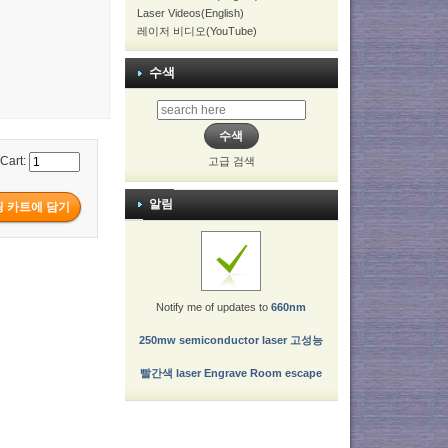
Laser Videos(English)
레이저 비디오(YouTube)
수색
 Cart:
고급 검색
알림
Notify me of updates to
660nm
250mw semiconductor laser 고성능
빨간색 laser Engrave Room escape