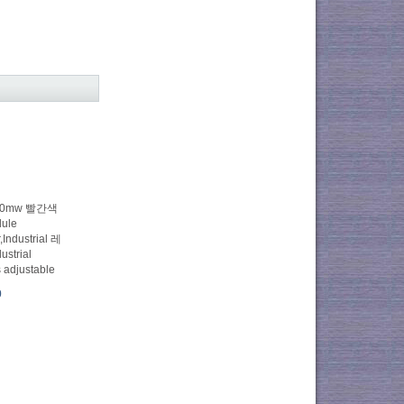
00mw 빨간색
dule
,Industrial 레
strial
 adjustable
0