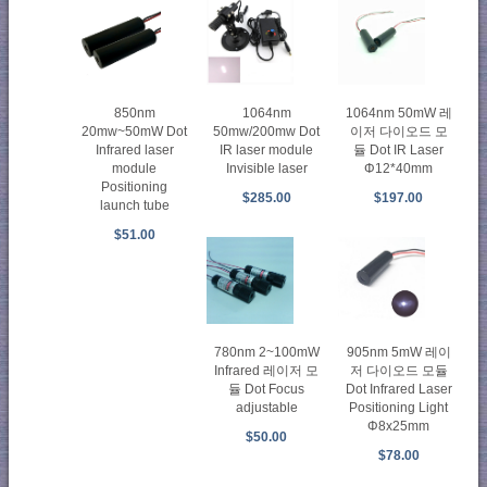
850nm
1064nm
1064nm 50mW 레
20mw~50mW Dot
50mw/200mw Dot
이저 다이오드 모
Infrared laser
IR laser module
듈 Dot IR Laser
module
Invisible laser
Φ12*40mm
Positioning
$285.00
$197.00
launch tube
$51.00
780nm 2~100mW
905nm 5mW 레이
Infrared 레이저 모
저 다이오드 모듈
듈 Dot Focus
Dot Infrared Laser
adjustable
Positioning Light
Φ8x25mm
$50.00
$78.00