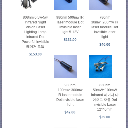
980nm 500mw IR
808nm 0.5w-5w
780nm
laser module Dot
Infrared Night
30mw~200mw IR
invisible laser
Vision Laser
laser module Dot
light 5-12V
Lighting Lamp
invisible laser
Infrared Dot
light
$131.00
Powerful Invisible
$40.00
레이저 모듈
$153.00
830nm
980nm
50mW~100mW
100mw~300mw
Infrared 레이저 다
IR laser module
이오드 모듈 Dot
Dot invisible laser
Invisible Laser
light
12*40mm
$42.00
$39.00