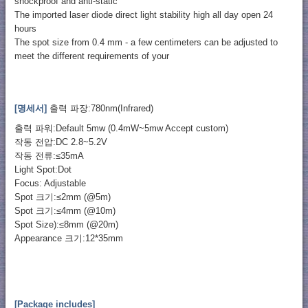
shockproof and anti-static
The imported laser diode direct light stability high all day open 24
hours
The spot size from 0.4 mm - a few centimeters can be adjusted to
meet the different requirements of your
[명세서]
출력 파장:780nm(Infrared)
출력 파워:Default 5mw (0.4mW~5mw Accept custom)
작동 전압:DC 2.8~5.2V
작동 전류:≤35mA
Light Spot:Dot
Focus: Adjustable
Spot 크기:≤2mm (@5m)
Spot 크기:≤4mm (@10m)
Spot Size):≤8mm (@20m)
Appearance 크기:12*35mm
[Package includes]