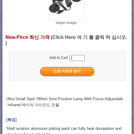
larger image
New Pirce 최신 가격
(Click Here 여 기 를 클릭 하 십시오.
)
Add to Cart:
Ultra Small Spot 780nm 5mw Position Lamp With Focus Adjustable
Infrared 레이저 다이오드 모듈
[특징]
Shell aviation aluminum plating paint can fully heat dissipation and