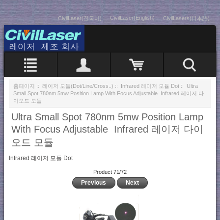
CivilLaser(English)
CivilLaser(한국어)
CivilLasers(日本語)
홈페이지
::
레이저 모듈(Dot/Line/Cross..)
::
Infrared 레이저 모듈 Dot
:: Ultra
Small Spot 780nm 5mw Position Lamp With Focus Adjustable Infrared 레이저 다
이오드 모듈
Ultra Small Spot 780nm 5mw Position Lamp
With Focus Adjustable Infrared 레이저 다이
오드 모듈
Infrared 레이저 모듈 Dot
Product 71/72
Previous
Next