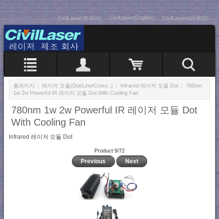
CivilLaser(English)
CivilLaser(한국어)
CivilLasers(日本語)
홈페이지
::
레이저 모듈(Dot/Line/Cross..)
::
Infrared 레이저 모듈 Dot
:: 780nm
1w 2w Powerful IR 레이저 모듈 Dot With Cooling Fan
780nm 1w 2w Powerful IR 레이저 모듈 Dot
With Cooling Fan
Infrared 레이저 모듈 Dot
Product 9/72
Previous
Next