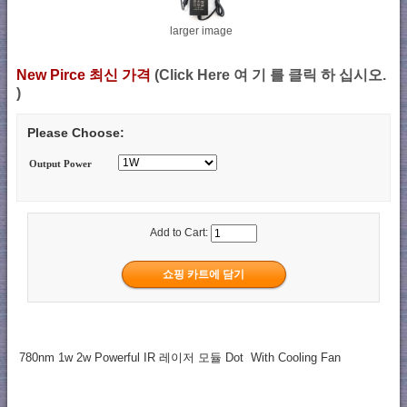
larger image
New Pirce 최신 가격
(Click Here 여 기 를 클릭 하 십시오.
)
Please Choose:
Output Power
Add to Cart:
780nm 1w 2w Powerful IR 레이저 모듈 Dot With Cooling Fan