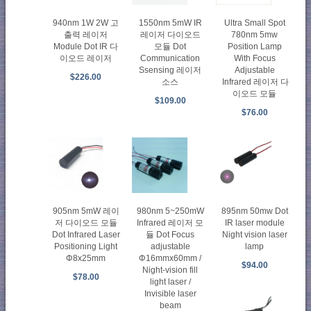
940nm 1W 2W 고
1550nm 5mW IR
Ultra Small Spot
출력 레이저
레이저 다이오드
780nm 5mw
Module Dot IR 다
모듈 Dot
Position Lamp
이오드 레이저
Communication
With Focus
Ssensing 레이저
Adjustable
$226.00
소스
Infrared 레이저 다
이오드 모듈
$109.00
$76.00
905nm 5mW 레이
980nm 5~250mW
895nm 50mw Dot
저 다이오드 모듈
Infrared 레이저 모
IR laser module
Dot Infrared Laser
듈 Dot Focus
Night vision laser
Positioning Light
adjustable
lamp
Φ8x25mm
Φ16mmx60mm /
$94.00
Night-vision fill
$78.00
light laser /
Invisible laser
beam