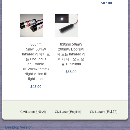
$87.00
808nm
830nm 50mW
5mw~50mW
200mW Dot 레이
Infrared 레이저 모
저 모듈 Infrared 레
듈 Dot Focus
이저 다이오드 모
adjustable
듈 10*35mm
Φ12mmx35mm /
$65.00
Night-vision fill
light laser
$43.00
::
CivilLaser(한국어)
::
CivilLaser(English)
::
CivilLasers(日本語)
Desktop Version