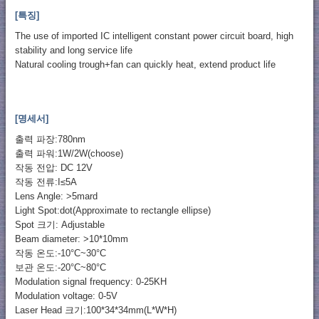
[특징]
The use of imported IC intelligent constant power circuit board, high
stability and long service life
Natural cooling trough+fan can quickly heat, extend product life
[명세서]
출력 파장:780nm
출력 파워:1W/2W(choose)
작동 전압: DC 12V
작동 전류:I≤5A
Lens Angle: >5mard
Light Spot:dot(Approximate to rectangle ellipse)
Spot 크기: Adjustable
Beam diameter: >10*10mm
작동 온도:-10°C~30°C
보관 온도:-20°C~80°C
Modulation signal frequency: 0-25KH
Modulation voltage: 0-5V
Laser Head 크기:100*34*34mm(L*W*H)