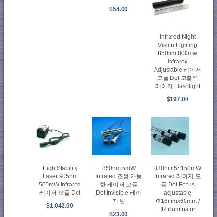
$54.00
Infrared Night
Vision Lighting
850nm 800mw
Infrared
Adjustable 레이저
모듈 Dot 고출력
레이저 Flashlight
$197.00
High Stability
850nm 5mW
830nm 5~150mW
Laser 905nm
Infrared 조정 가능
Infrared 레이저 모
500mW Infrared
한 레이저 모듈
듈 Dot Focus
레이저 모듈 Dot
Dot Invisible 레이
adjustable
저 빔
Φ16mmx60mm /
$1,042.00
IR illuminator
$23.00