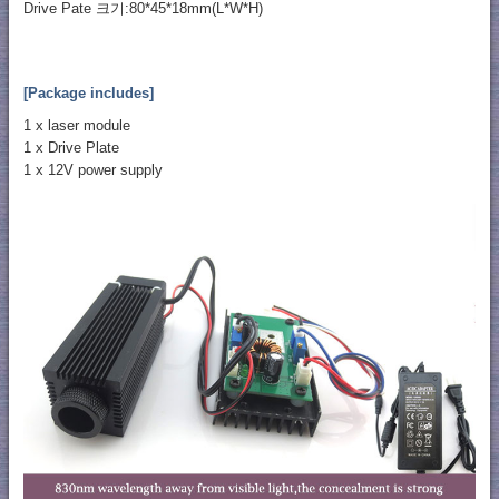
Drive Pate 크기:80*45*18mm(L*W*H)
[Package includes]
1 x laser module
1 x Drive Plate
1 x 12V power supply