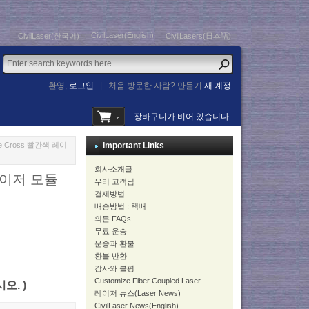
CivilLaser(English)
CivilLaser(한국어)
CivilLasers(日本語)
환영,
로그인
|
처음 방문한 사람? 만들기
새 계정
장바구니가 비어 있습니다.
Line Cross 빨간색 레이
Important Links
회사소개글
색 레이저 모듈
우리 고객님
결제방법
배송방법 : 택배
의문 FAQs
무료 운송
운송과 환불
환불 반환
감사와 불평
Customize Fiber Coupled Laser
시오. )
레이저 뉴스(Laser News)
CivilLaser News(English)