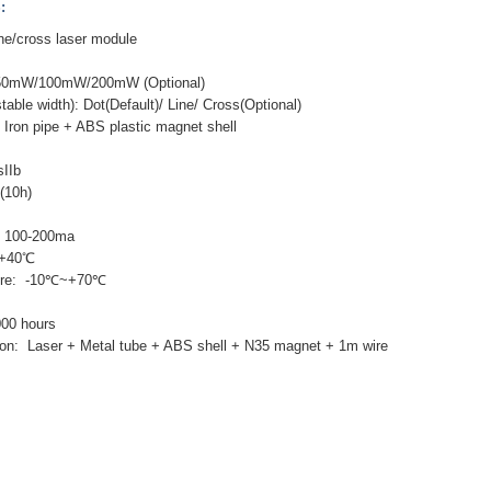
:
e/cross laser module
mW/100mW/200mW (Optional)
able width): Dot(Default)/ Line/ Cross(Optional)
ron pipe + ABS plastic magnet shell
sIIb
10h)
: 100-200ma
+40℃
ture: -10℃~+70℃
000 hours
on: Laser + Metal tube + ABS shell + N35 magnet + 1m wire