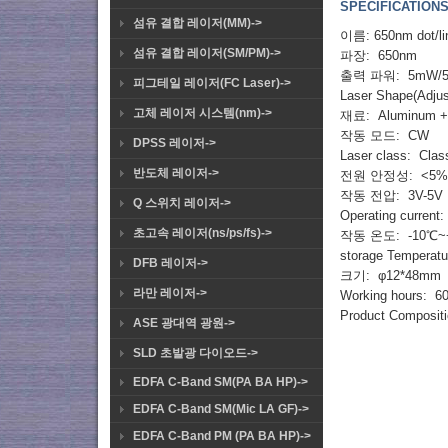
SPECIFICATIONS
섬유 결합 레이저(MM)->
이름: 650nm dot/lin
섬유 결합 레이저(SM/PM)->
파장: 650nm
출력 파워: 5mW/50
피그테일 레이저(FC Laser)->
Laser Shape(Adjust
고체 레이저 시스템(nm)->
재료: Aluminum + I
작동 모드: CW
DPSS 레이저->
Laser class: Clas
반도체 레이저->
전원 안정성: <5%(
작동 전압: 3V-5V
Q 스위치 레이저->
Operating current
초고속 레이저(ns/ps/fs)->
작동 온도: -10℃~
storage Tempera
DFB 레이저->
크기: φ12*48mm
라만 레이저->
Working hours: 6
Product Compositi
ASE 광대역 광원->
SLD 초발광 다이오드->
EDFA C-Band SM(PA BA HP)->
EDFA C-Band SM(Mic LA GF)->
EDFA C-Band PM (PA BA HP)->