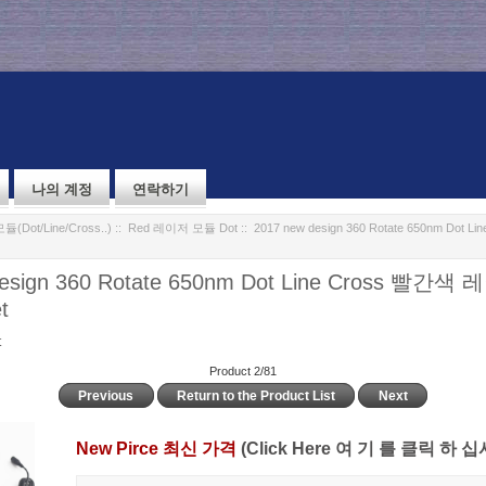
나의 계정
연락하기
Dot/Line/Cross..)
::
Red 레이저 모듈 Dot
:: 2017 new design 360 Rotate 650nm Dot 
design 360 Rotate 650nm Dot Line Cross 빨간
t
t
Product 2/81
Previous
Return to the Product List
Next
New Pirce 최신 가격
(Click Here 여 기 를 클릭 하 십