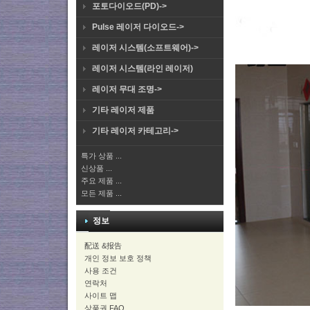
포토다이오드(PD)->
Pulse 레이저 다이오드->
레이저 시스템(소프트웨어)->
레이저 시스템(라인 레이저)
레이저 무대 조명->
기타 레이저 제품
기타 레이저 카테고리->
특가 상품 ...
신상품 ...
주요 제품 ...
모든 제품 ...
정보
配送 &报告
개인 정보 보호 정책
사용 조건
연락처
사이트 맵
상품권 FAQ