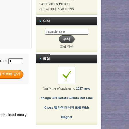
Laser Videos(English)
레이저 비디오(YouTube)
수색
고급 검색
알림
 Cart:
Notify me of updates to
2017 new
design 360 Rotate 650nm Dot Line
Cross 빨간색 레이저 모듈 With
uck, fixed easily
Magnet