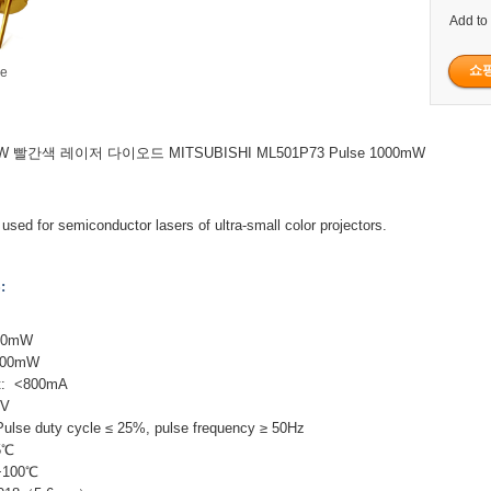
Add to
ge
mW 빨간색 레이저 다이오드 MITSUBISHI ML501P73 Pulse 1000mW
 used for semiconductor lasers of ultra-small color projectors.
:
500mW
1000mW
nt: <800mA
6V
Pulse duty cycle ≤ 25%, pulse frequency ≥ 50Hz
5℃
+100℃