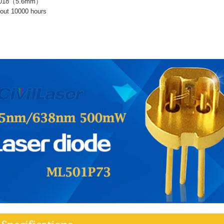
T018（5.6mm）
out 10000 hours