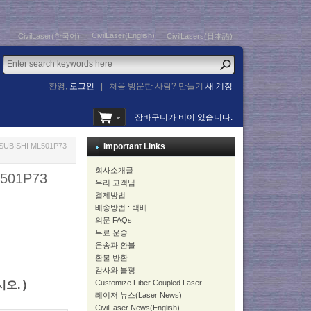
CivilLaser(English)
CivilLaser(한국어)
CivilLasers(日本語)
환영,
로그인
|
처음 방문한 사람? 만들기
새 계정
장바구니가 비어 있습니다.
BISHI ML501P73
Important Links
회사소개글
501P73
우리 고객님
결제방법
배송방법 : 택배
의문 FAQs
무료 운송
운송과 환불
환불 반환
감사와 불평
Customize Fiber Coupled Laser
시오. )
레이저 뉴스(Laser News)
CivilLaser News(English)