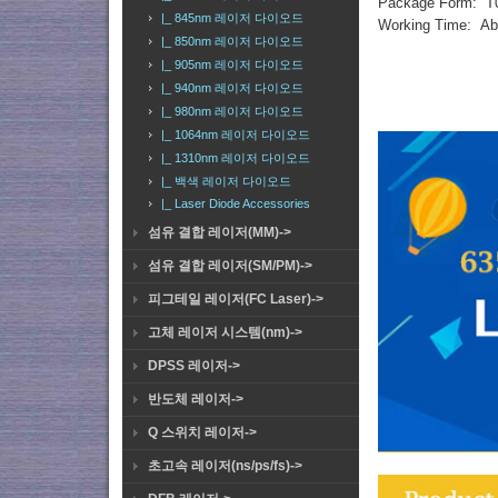
Package Form: 
|_ 845nm 레이저 다이오드
Working Time: Ab
|_ 850nm 레이저 다이오드
|_ 905nm 레이저 다이오드
|_ 940nm 레이저 다이오드
|_ 980nm 레이저 다이오드
|_ 1064nm 레이저 다이오드
|_ 1310nm 레이저 다이오드
|_ 백색 레이저 다이오드
|_ Laser Diode Accessories
섬유 결합 레이저(MM)->
섬유 결합 레이저(SM/PM)->
피그테일 레이저(FC Laser)->
고체 레이저 시스템(nm)->
DPSS 레이저->
반도체 레이저->
Q 스위치 레이저->
초고속 레이저(ns/ps/fs)->