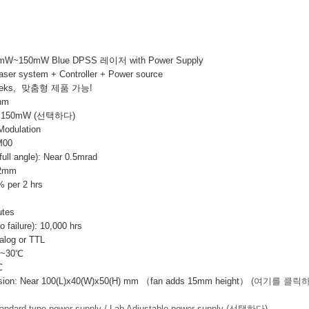
0mW~150mW
Blue DPSS 레이저 with Power Supply
Laser system + Controller + Power source
eeks, 맞춤형 제품 가능!
nm
~150mW (선택하다)
odulation
M00
ull angle): Near 0.5mrad
 2mm
per 2 hrs
tes
failure): 10,000 hrs
log or TTL
~30℃
℃
sion: Near 100(L)x40(W)x50(H) mm （fan adds 15mm height）
(여기를 클릭
andard type power supply / Lab Adjustable power supply (선택하다)