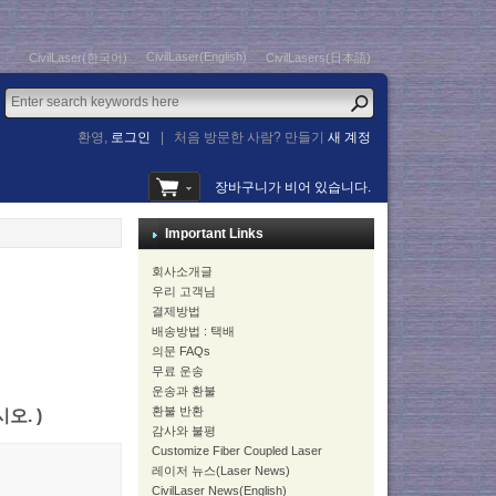
CivilLaser(English)
CivilLaser(한국어)
CivilLasers(日本語)
환영,
로그인
|
처음 방문한 사람? 만들기
새 계정
장바구니가 비어 있습니다.
Important Links
회사소개글
우리 고객님
결제방법
배송방법 : 택배
의문 FAQs
무료 운송
운송과 환불
환불 반환
시오. )
감사와 불평
Customize Fiber Coupled Laser
레이저 뉴스(Laser News)
CivilLaser News(English)