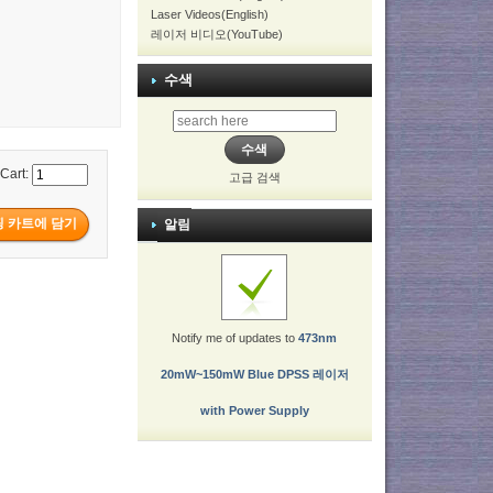
Laser Videos(English)
레이저 비디오(YouTube)
수색
 Cart:
고급 검색
알림
Notify me of updates to
473nm
20mW~150mW Blue DPSS 레이저
with Power Supply