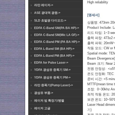
High reliability
라만 레이저->
ASE 광대역 광원->
[명세서]
SLD 초발광 다이오드->
상품명: 473nm
2
Product Include: 
EDFA C-Band SM(PA BA HP)->
리드 타임: 1~3 w
EDFA C-Band SM(Mic LA GF)->
출력 파장: 473±2 
EDFA C-Band PM (PA BA HP)->
출력 파워: 20mW
작동 모드: CW or M
EDFA L-Band SM (BA HP)->
Spatial mode: TE
EDFA L-Band PM (BA HP)->
Beam Divergence(f
EDFA for Pulse Laser->
Beam 크기: Near
전원 안정성: <±5% 
YDFA 광섬유 증폭기 SM->
온도 안정화: TEC
YDFA 광섬유 증폭기 PM->
준비 시간: <5 minu
MTTF(mean time to 
라만 증폭기(Pump Laser)->
조정: 0~30khz Ana
광섬유 부품->
최적 작동 온도: 20
보관 온도: 10~50
레이저 빔 확장기/병렬
Laser Head dimen
레이저 고글
기)
전원 공급 장치:
St