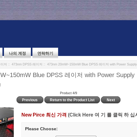
나의 계정
연락하기
레이저
::
473nm DPSS 레이저
:: 473nm 20mW~150mW Blue DPSS 레이저 with Power Supply
W~150mW Blue DPSS 레이저 with Power Supply
저
Product 4/9
Previous
Return to the Product List
Next
New Pirce 최신 가격
(Click Here 여 기 를 클릭 하 십
Please Choose: