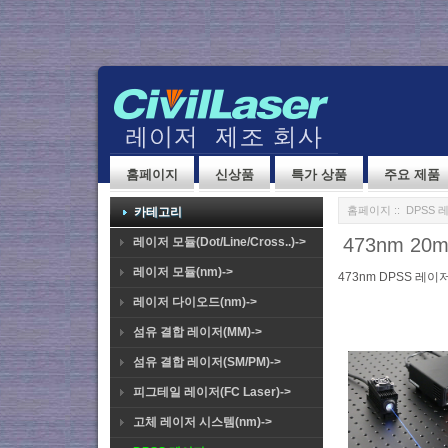
홈페이지
신상품
특가 상품
주요 제품
홈페이지
::
DPSS 
카테고리
473nm 20m
레이저 모듈(Dot/Line/Cross..)->
레이저 모듈(nm)->
473nm DPSS 레이
레이저 다이오드(nm)->
섬유 결합 레이저(MM)->
섬유 결합 레이저(SM/PM)->
피그테일 레이저(FC Laser)->
고체 레이저 시스템(nm)->