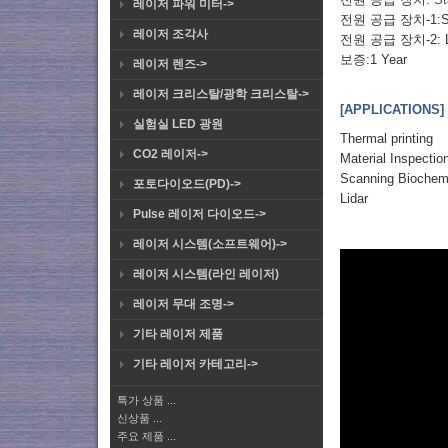
레이저 파워 미터->
전원 공급 장치-1:St
레이저 조각사
전원 공급 장치-2:
보증:1 Year
레이저 렌즈->
레이저 크리스탈/광학 크리스탈->
[APPLICATIONS]
실험실 LED 광원
Thermal printing
CO2 레이저->
Material Inspectio
Scanning Biochem
포토다이오드(PD)->
Lidar
Pulse 레이저 다이오드->
레이저 시스템(소프트웨어)->
레이저 시스템(라인 레이저)
레이저 무대 조명->
기타 레이저 제품
기타 레이저 카테고리->
특가 상품 ...
신상품 ...
주요 제품 ...