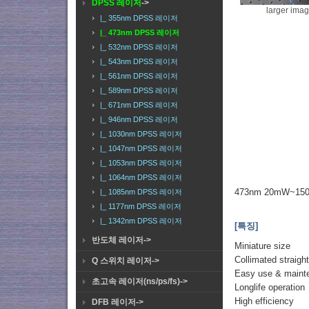
DPSS 레이저
->
larger ima
|_ 355nm DPSS 레이저
|_ 473nm DPSS 레이저
|_ 532nm DPSS 레이저
|_ 543nm DPSS 레이저
|_ 561nm DPSS 레이저
|_ 589nm DPSS 레이저
|_ 671nm DPSS 레이저
|_ 946nm DPSS 레이저
|_ 1030nm DPSS 레이저
|_ 1047nm DPSS 레이저
|_ 1053nm DPSS 레이저
|_ 1064nm DPSS 레이저
473nm 20mW~150
|_ 1085nm DPSS 레이저
|_ 1177nm DPSS 레이저
|_ 1342nm DPSS 레이저
[특징]
반도체 레이저->
Miniature size
Collimated straig
Q 스위치 레이저->
Easy use & maint
초고속 레이저(ns/ps/fs)->
Longlife operation
High efficiency
DFB 레이저->