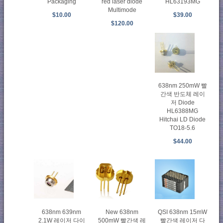
Packaging
red laser diode
HL63193MG
Multimode
$10.00
$39.00
$120.00
638nm 250mW 빨
간색 반도체 레이
저 Diode
HL6388MG
Hitchai LD Diode
TO18-5.6
$44.00
638nm 639nm
New 638nm
QSI 638nm 15mW
2.1W 레이저 다이
500mW 빨간색 레
빨간색 레이저 다