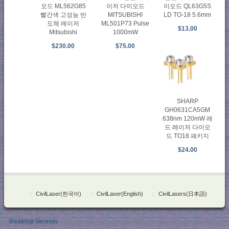
오드 ML562G85
이저 다이오드
이오드 QL63G5S
빨간색 고성능 반
MITSUBISHI
LD TO-18 5.6mm
도체 레이저
ML501P73 Pulse
$13.00
Mitsubishi
1000mW
$230.00
$75.00
SHARP
GH0631CA5GM
638nm 120mW 레
드 레이저 다이오
드 TO18 패키지
$24.00
::
CivilLaser(한국어)
::
CivilLaser(English)
::
CivilLasers(日本語)
Desktop Version