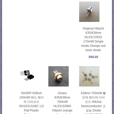
Original Hitachi
635/638nm
HL63133DG
170mW Single
mode Orange red
laser diode
$98.00
SHARP 638nm
Oclaro
638nm 700mW 빨
100mW 레드 레이
635/638nm
간색 레이저 다이
저 다이오드
700mW
오드 Hitchai
GH1631AA8C LD
HL63193MG
Semiconductor 고
Flat Plastic
Hitachi orange
성능 Diode