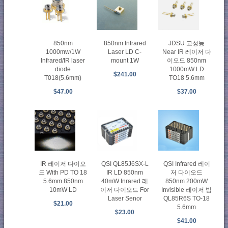
850nm
850nm Infrared
JDSU 고성능
1000mw/1W
Laser LD C-
Near IR 레이저 다
Infrared/IR laser
mount 1W
이오드 850nm
diode
1000mW LD
$241.00
T018(5.6mm)
TO18 5.6mm
$47.00
$37.00
IR 레이저 다이오
QSI QL85J6SX-L
QSI Infrared 레이
드 With PD TO 18
IR LD 850nm
저 다이오드
5.6mm 850nm
40mW Inrared 레
850nm 200mW
10mW LD
이저 다이오드 For
Invisible 레이저 빔
Laser Senor
QL85R6S TO-18
$21.00
5.6mm
$23.00
$41.00