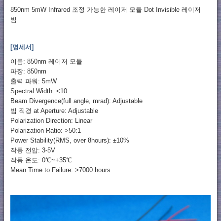
850nm 5mW Infrared 조정 가능한 레이저 모듈 Dot Invisible 레이저
빔
[명세서]
이름: 850nm 레이저 모듈
파장: 850nm
출력 파워: 5mW
Spectral Width: <10
Beam Divergence(full angle, mrad): Adjustable
빔 직경 at Aperture: Adjustable
Polarization Direction: Linear
Polarization Ratio: >50:1
Power Stability(RMS, over 8hours): ±10%
작동 전압: 3-5V
작동 온도: 0℃~+35℃
Mean Time to Failure: >7000 hours