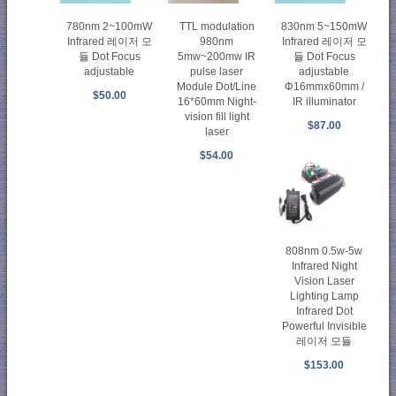
780nm 2~100mW
TTL modulation
830nm 5~150mW
Infrared 레이저 모
980nm
Infrared 레이저 모
듈 Dot Focus
5mw~200mw IR
듈 Dot Focus
adjustable
pulse laser
adjustable
Module Dot/Line
Φ16mmx60mm /
$50.00
16*60mm Night-
IR illuminator
vision fill light
$87.00
laser
$54.00
808nm 0.5w-5w
Infrared Night
Vision Laser
Lighting Lamp
Infrared Dot
Powerful Invisible
레이저 모듈
$153.00