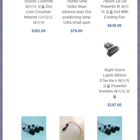
850nm 1200mW
780nm 5mw
780nm 1w 2w
레이저 모듈 Dot
Seiko Near
Powerful IR 레이
Line Crosshair
infrared laser Dot
저 모듈 Dot With
Infrared 다이오드
positioning lamp
Cooling Fan
레이저
Ultra small spot
$636.00
$362.00
$76.00
Night Vision
Lights 980nm
0.5w-6w ir 레이저
모듈 Powerful
Invisible 레이저 모
듈
$197.00