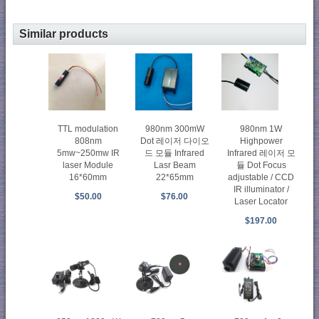
Similar products
TTL modulation
980nm 300mW
980nm 1W
808nm
Dot 레이저 다이오
Highpower
5mw~250mw IR
드 모듈 Infrared
Infrared 레이저 모
laser Module
Lasr Beam
듈 Dot Focus
16*60mm
22*65mm
adjustable / CCD
IR illuminator /
$50.00
$76.00
Laser Locator
$197.00