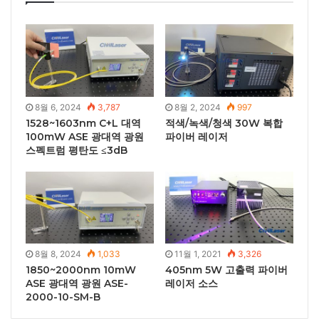
8월 6, 2024
3,787
8월 2, 2024
997
1528~1603nm C+L 대역
적색/녹색/청색 30W 복합
100mW ASE 광대역 광원
파이버 레이저
스펙트럼 평탄도 ≤3dB
8월 8, 2024
1,033
11월 1, 2021
3,326
1850~2000nm 10mW
405nm 5W 고출력 파이버
ASE 광대역 광원 ASE-
레이저 소스
2000-10-SM-B