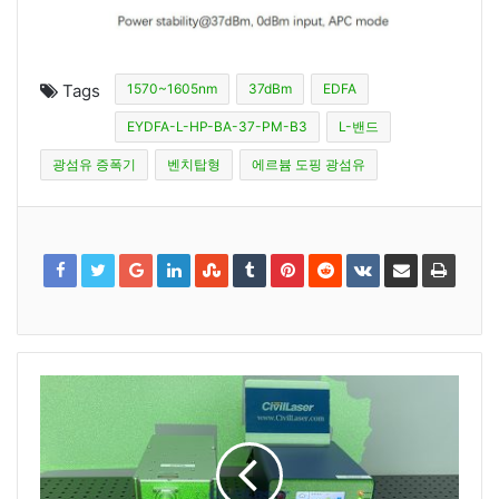
Tags
1570~1605nm
37dBm
EDFA
EYDFA-L-HP-BA-37-PM-B3
L-밴드
광섬유 증폭기
벤치탑형
에르븀 도핑 광섬유