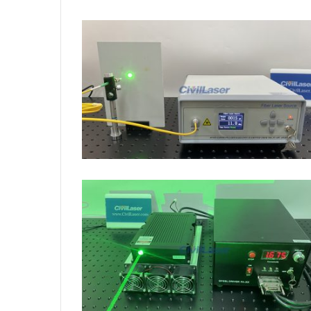
레
이
저