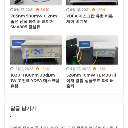
9월 27, 2021
2,010
9월 18, 2021
1,604
785nm 500mW 0.2nm
YDFA 데스크탑 유형 버튼
좁은 선폭 파이버 레이저
제어 비디오
SMA905 광섬유
11월 1, 2023
1,346
4월 27, 2023
1,514
1030~1100nm 30dBm
528nm 10mW TEM00 레
1W 고전력 YDFA 데스크탑
이저 결합 싱글모드 파이버
유형
출력
답글 남기기
이메일 주소는 공개되지 않습니다.
필수 항목은
*
(으)로 표시합니